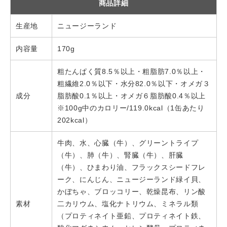
商品詳細
生産地
ニュージーランド
内容量
170g
粗たんぱく質8.5％以上・粗脂肪7.0％以上・
粗繊維2.0％以下・水分82.0％以下・オメガ３
成分
脂肪酸0.1％以上・オメガ６脂肪酸0.4％以上
※100g中のカロリー/119.0kcal（1缶あたり
202kcal）
牛肉、水、心臓（牛）、グリーントライプ
（牛）、肺（牛）、腎臓（牛）、肝臓
（牛）、ひまわり油、フラックスシードフレ
ーク、にんじん、ニュージーランド緑イ貝、
かぼちゃ、ブロッコリー、乾燥昆布、リン酸
素材
二カリウム、塩化ナトリウム、ミネラル類
（プロティネイト亜鉛、プロティネイト鉄、