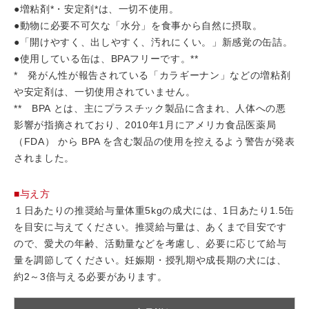
●増粘剤*・安定剤*は、一切不使用。
●動物に必要不可欠な「水分」を食事から自然に摂取。
●「開けやすく、出しやすく、汚れにくい。」新感覚の缶詰。
●使用している缶は、BPAフリーです。**
* 発がん性が報告されている「カラギーナン」などの増粘剤
や安定剤は、一切使用されていません。
** BPA とは、主にプラスチック製品に含まれ、人体への悪
影響が指摘されており、2010年1月にアメリカ食品医薬局
（FDA） から BPA を含む製品の使用を控えるよう警告が発表
されました。
■与え方
１日あたりの推奨給与量体重5kgの成犬には、1日あたり1.5缶
を目安に与えてください。推奨給与量は、あくまで目安です
ので、愛犬の年齢、活動量などを考慮し、必要に応じて給与
量を調節してください。妊娠期・授乳期や成長期の犬には、
約2～3倍与える必要があります。