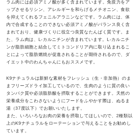
ラム肉には必須アミノ酸が多く含まれています。免疫力をア
ップさせるリシン、アレルギーを和らげるメチオニン、食欲
を抑えてくれるフェニルアラニンなどです。ラム肉には、体
内で合成することのできない必須アミノ酸がバランス良く含
まれており、健康づくりに役立つ良質なたんぱく質です。ま
た、ラム肉は、L-カルニチンが含まれています。L-カルニチ
ンが脂肪細胞と結合してミトコンドリア内に取り込まれるこ
とによって脂肪燃焼が促進されることが期待されるので、ダ
イエット中のわんちゃんにもおススメです。
K9ナチュラルは新鮮な素材をフレッシュ（生・非加熱）のま
まフリーズドライ加工しているので、生肉のように質の良い
タンパク質や必須脂肪酸を摂取することができます。天然の
栄養成分をこわさないようにフードをふやかす際は、ぬるま
湯（37度以下）でお願いいたします。
また、いろいろなお肉の栄養を摂取してほしいので、2種類以
上のK9ナチュラルをローテーションで与えることをお勧めし
ています。