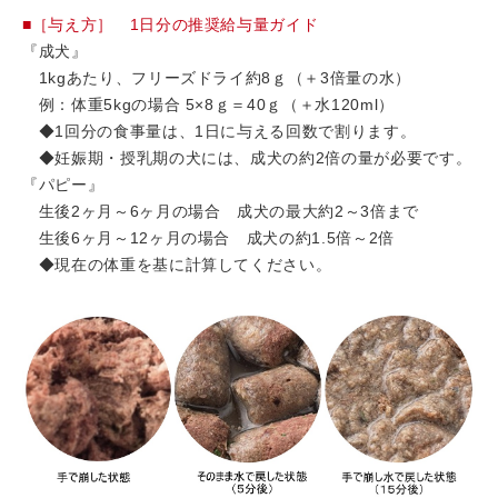
■［与え方］ 1日分の推奨給与量ガイド
『成犬』
1kgあたり、フリーズドライ約8ｇ（＋3倍量の水）
例：体重5kgの場合 5×8ｇ＝40ｇ（＋水120ml）
◆1回分の食事量は、1日に与える回数で割ります。
◆妊娠期・授乳期の犬には、成犬の約2倍の量が必要です。
『パピー』
生後2ヶ月～6ヶ月の場合 成犬の最大約2～3倍まで
生後6ヶ月～12ヶ月の場合 成犬の約1.5倍～2倍
◆現在の体重を基に計算してください。