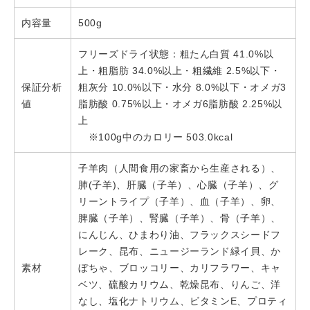
内容量
500g
フリーズドライ状態：粗たん白質 41.0%以
上・粗脂肪 34.0%以上・粗繊維 2.5%以下・
保証分析
粗灰分 10.0%以下・水分 8.0%以下・オメガ3
値
脂肪酸 0.75%以上・オメガ6脂肪酸 2.25%以
上
※100g中のカロリー 503.0kcal
子羊肉（人間食用の家畜から生産される）、
肺(子羊)、肝臓（子羊）、心臓（子羊）、グ
リーントライプ（子羊）、血（子羊）、卵、
脾臓（子羊）、腎臓（子羊）、骨（子羊）、
にんじん、ひまわり油、フラックスシードフ
レーク、昆布、ニュージーランド緑イ貝、か
素材
ぼちゃ、ブロッコリー、カリフラワー、キャ
ベツ、硫酸カリウム、乾燥昆布、りんご、洋
なし、塩化ナトリウム、ビタミンE、プロティ