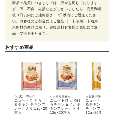
商品の品質につきましては、万全を期しております
が、万一不良・破損などがございましたら、商品到着
後３日以内にご連絡頂き、7日以内にご返送くださ
い。お客様のご都合による返品は、未使用、未着用、
未開封の商品に限り、往復送料お客様ご負担にて返
品・交換を承ります。
おすすめ商品
☆お取り寄せ☆
☆お取り寄せ☆
☆お取り寄せ☆
ニュートロ とろけ
ニュートロ とろけ
ニュートロ とろ
るチキン チキンフ
るチキン＆ツナ チ
るチキン＆サー
レーク入り 12g×20
キンフレーク入り
チキンフレーク
本入
12g×20本入
12g×20本入