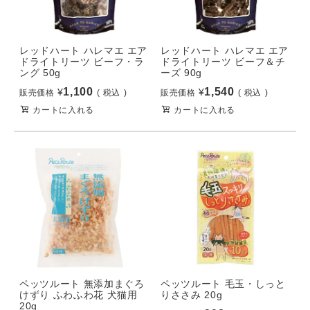
レッドハート ハレマエ エア
レッドハート ハレマエ エア
ドライトリーツ ビーフ・ラ
ドライトリーツ ビーフ＆チ
ング 50g
ーズ 90g
1,100
1,540
¥
¥
販売価格
税込
販売価格
税込
カートに入れる
カートに入れる
ペッツルート 無添加まぐろ
ペッツルート 毛玉・しっと
けずり ふわふわ花 犬猫用
りささみ 20g
20g