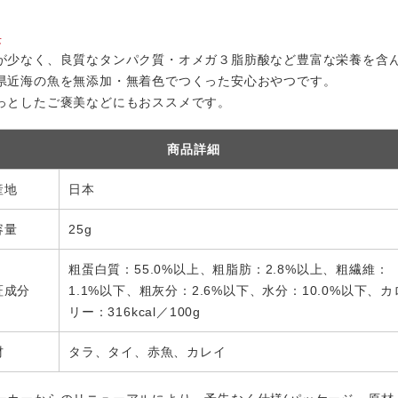
長
が少なく、良質なタンパク質・オメガ３脂肪酸など豊富な栄養を含
県近海の魚を無添加・無着色でつくった安心おやつです。
っとしたご褒美などにもおススメです。
商品詳細
産地
日本
容量
25g
粗蛋白質：55.0%以上、粗脂肪：2.8%以上、粗繊維：
証成分
1.1%以下、粗灰分：2.6%以下、水分：10.0%以下、カ
リー：316kcal／100g
材
タラ、タイ、赤魚、カレイ