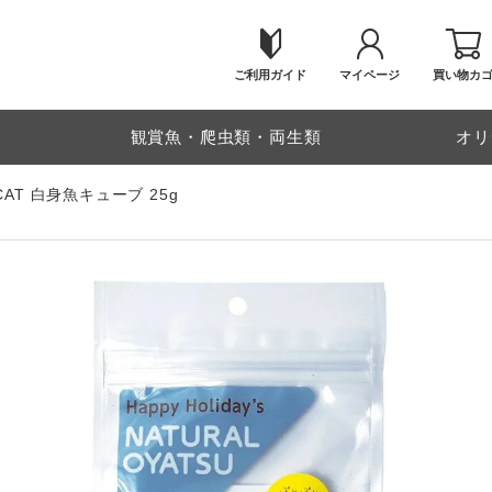
ご利用ガイド
マイページ
買い物カ
物
観賞魚・爬虫類・両生類
オリ
 CAT 白身魚キューブ 25g