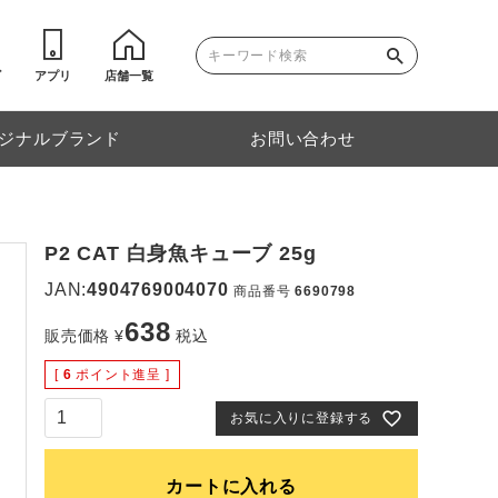
ゴ
アプリ
店舗一覧
ジナルブランド
お問い合わせ
P2 CAT 白身魚キューブ 25g
JAN:
4904769004070
商品番号
6690798
638
販売価格
¥
税込
[
6
ポイント進呈 ]
お気に入りに登録する
カートに入れる