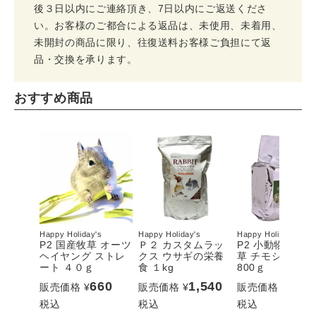
後３日以内にご連絡頂き、7日以内にご返送くださ
い。お客様のご都合による返品は、未使用、未着用、
未開封の商品に限り、往復送料お客様ご負担にて返
品・交換を承ります。
おすすめ商品
Happy Holiday's
Happy Holiday's
Happy Holiday's
P2 国産牧草 オーツ
Ｐ２ カスタムラッ
P2 小動物用乾
ヘイヤング ストレ
クス ウサギの栄養
草 チモシー 一
ート ４０ｇ
食 １kg
800ｇ
660
1,540
1,54
販売価格
¥
販売価格
¥
販売価格
¥
税込
税込
税込