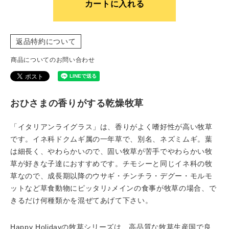
カートに入れる
返品特約について
商品についてのお問い合わせ
おひさまの香りがする乾燥牧草
「イタリアンライグラス」は、香りがよく嗜好性が高い牧草
です。イネ科ドクムギ属の一年草で、別名、ネズミムギ。葉
は細長く、やわらかいので、固い牧草が苦手でやわらかい牧
草が好きな子達におすすめです。チモシーと同じイネ科の牧
草なので、成長期以降のウサギ・チンチラ・デグー・モルモ
ットなど草食動物にピッタリ♪メインの食事が牧草の場合、で
きるだけ何種類かを混ぜてあげて下さい。
Happy Holidayの牧草シリーズは、高品質な牧草生産国で良