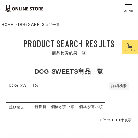
予約商品のみを表示
MENU
並び順
新着順
HOME
DOG SWEETS商品一覧
登録順
価格が安い順
PRODUCT SEARCH RESULTS
価格が高い順
優先度順
カートへ
商品検索結果一覧
レビュー順
キーワードヒット順
DOG SWEETS商品一覧
検索
DOG SWEETS
詳細検索
新着順
価格が安い順
価格が高い順
並び替え
10
件中
1
-
10
件表示