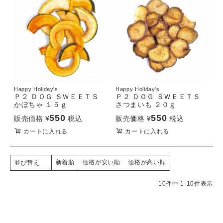
Happy Holiday's
Happy Holiday's
Ｐ２ ＤＯＧ ＳＷＥＥＴＳ
Ｐ２ ＤＯＧ ＳＷＥＥＴＳ
かぼちゃ １５ｇ
さつまいも ２０ｇ
550
550
販売価格
¥
税込
販売価格
¥
税込
カートに入れる
カートに入れる
新着順
価格が安い順
価格が高い順
並び替え
10
件中
1
-
10
件表示