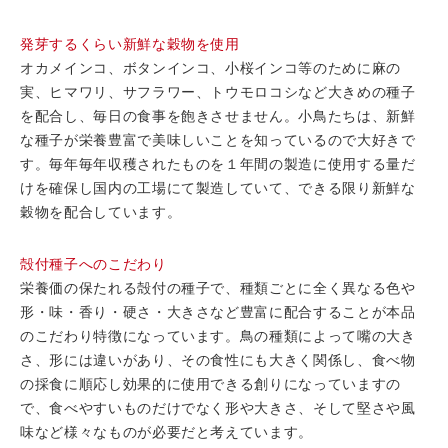
発芽するくらい新鮮な穀物を使用
オカメインコ、ボタンインコ、小桜インコ等のために麻の
実、ヒマワリ、サフラワー、トウモロコシなど大きめの種子
を配合し、毎日の食事を飽きさせません。小鳥たちは、新鮮
な種子が栄養豊富で美味しいことを知っているので大好きで
す。毎年毎年収穫されたものを１年間の製造に使用する量だ
けを確保し国内の工場にて製造していて、できる限り新鮮な
穀物を配合しています。
殻付種子へのこだわり
栄養価の保たれる殻付の種子で、種類ごとに全く異なる色や
形・味・香り・硬さ・大きさなど豊富に配合することが本品
のこだわり特徴になっています。鳥の種類によって嘴の大き
さ、形には違いがあり、その食性にも大きく関係し、食べ物
の採食に順応し効果的に使用できる創りになっていますの
で、食べやすいものだけでなく形や大きさ、そして堅さや風
味など様々なものが必要だと考えています。