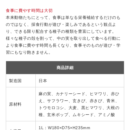
食事に費やす時間は大切
本来動物たちにとって、食事は単なる栄養補給するだけのも
のではなく、採食行動が遊び・楽しみであるという観点よ
り、できる限り配合する種子の種類を豊富にしています。
様々な種子の殻を割って、中の実を取り出して食べる行動に
より食事に費やす時間も長くなり、食事そのものが遊び・学
習にもなり飽きません。
商品詳細
製造国
日本
麻の実、カナリーシード、ヒマワリ、赤ひ
え、サフラワー、玄きび、赤きび、青米、
原材料
トウモロコシ、大麦、黒ヒマワリ、大根の
種、玄米ポップ、ムキシード、アミノ酸
1L：W180×D75×H235mm