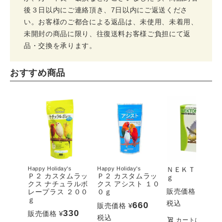
後３日以内にご連絡頂き、7日以内にご返送くださ
い。お客様のご都合による返品は、未使用、未着用、
未開封の商品に限り、往復送料お客様ご負担にて返
品・交換を承ります。
おすすめ商品
Happy Holiday's
Happy Holiday's
ＮＥＫＴＯＮ Ｓ 
Ｐ２ カスタムラッ
Ｐ２ カスタムラッ
ｇ
クス ナチュラルボ
クス アシスト １０
3,19
販売価格
¥
レープラス ２００
０ｇ
ｇ
税込
660
販売価格
¥
330
販売価格
¥
税込
カートに入れる