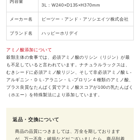
内容量
3L：W240×D135×H370mm
メーカー名
ピーツー・アンド・アソシエイツ株式会社
ブランド名
ハッピーホリデイ
アミノ酸添加について
穀類主体の食事では、必須アミノ酸のリシン（リジン）が最
も不足していると言われています。ナチュラルラックスは、
むきシードに必須アミノ酸リジン、そして非必須アミノ酸Ｌ-
アルギニン・ＤＬ-アラニン・Ｌ-プロリン４種類のアミノ酸、
プラス良質なたんぱく質でアミノ酸スコアが100の乳たんぱく
（ホエー）を特殊製法により添加しています。
返品・交換について
商品の品質につきましては、万全を期しております
が、万一不良・破損などがございましたら、商品到着