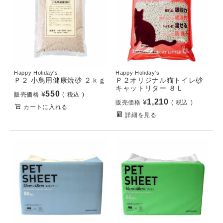
Happy Holiday's
Happy Holiday's
Ｐ２ 小鳥用健康焼砂 ２ｋｇ
Ｐ２オリジナル猫トイレ砂
キャットリター ８Ｌ
550
¥
販売価格
税込
1,210
¥
販売価格
税込
カートに入れる
詳細を見る