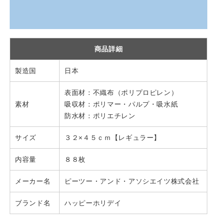
商品詳細
製造国
日本
表面材：不織布（ポリプロピレン）
素材
吸収材：ポリマー・パルプ・吸水紙
防水材：ポリエチレン
サイズ
３２×４５ｃｍ【レギュラー】
内容量
８８枚
メーカー名
ピーツー・アンド・アソシエイツ株式会社
ブランド名
ハッピーホリデイ