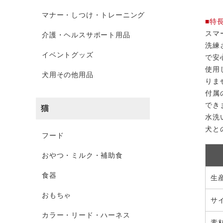
マナー・しつけ・トレーニング
■特
スマ
介護・ヘルスサポート用品
洗練
イベントグッズ
で安
使用
犬用その他用品
りま
付属
でき
猫
水洗
犬と
フード
おやつ・ミルク・補助食
食器
生
おもちゃ
サ
カラー・リード・ハーネス
素