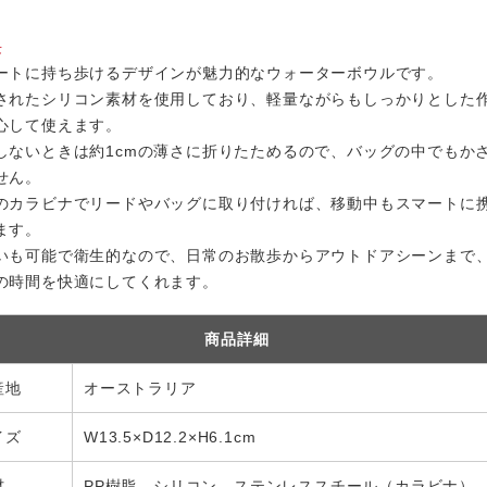
長
ートに持ち歩けるデザインが魅力的なウォーターボウルです。
されたシリコン素材を使用しており、軽量ながらもしっかりとした
心して使えます。
しないときは約1cmの薄さに折りたためるので、バッグの中でもか
せん。
のカラビナでリードやバッグに取り付ければ、移動中もスマートに
ます。
いも可能で衛生的なので、日常のお散歩からアウトドアシーンまで
の時間を快適にしてくれます。
商品詳細
産地
オーストラリア
イズ
W13.5×D12.2×H6.1cm
材
PP樹脂、シリコン、ステンレススチール（カラビナ）