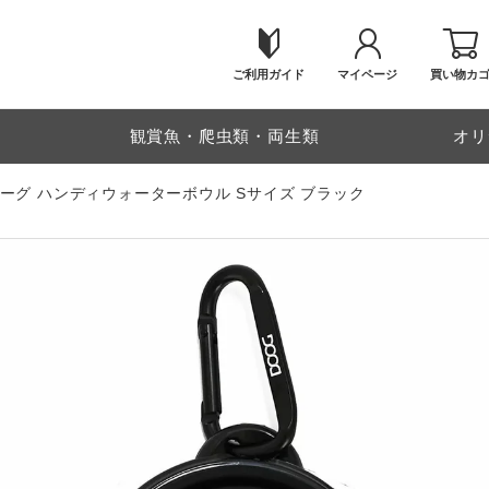
ご利用ガイド
マイページ
買い物カ
物
観賞魚・爬虫類・両生類
オリ
ーグ ハンディウォーターボウル Sサイズ ブラック