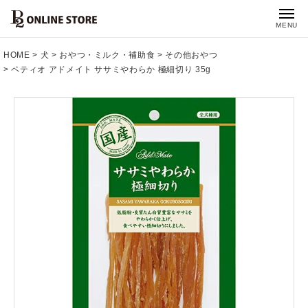
MENU
HOME
犬
おやつ・ミルク・補助食
その他おやつ
ペティオ アドメイト ササミやわらか 極細切り 35g