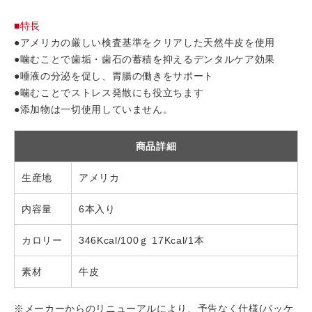
■特長
●アメリカの厳しい検査基準をクリアした天然牛皮を使用
●噛むことで歯垢・歯石の蓄積を抑えるデンタルケア効果
●唾液の分泌を促し、胃腸の働きをサポート
●噛むことでストレス発散にも役立ちます
●添加物は一切使用していません。
商品詳細
生産地
アメリカ
内容量
6本入り
カロリー
346Kcal/100ｇ 17Kcal/1本
素材
牛皮
※メーカーからのリニューアルにより、予告なく仕様(パッケ