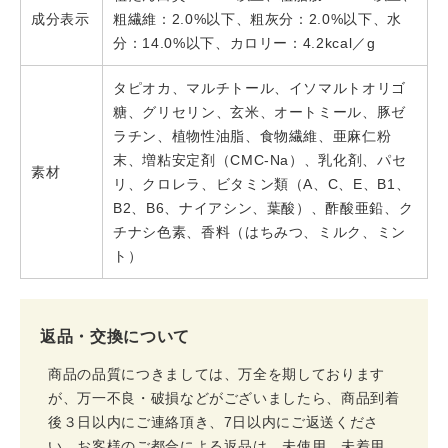
成分表示
粗繊維：2.0%以下、粗灰分：2.0%以下、水
分：14.0%以下、カロリー：4.2kcal／g
タピオカ、マルチトール、イソマルトオリゴ
糖、グリセリン、玄米、オートミール、豚ゼ
ラチン、植物性油脂、食物繊維、亜麻仁粉
末、増粘安定剤（CMC-Na）、乳化剤、パセ
素材
リ、クロレラ、ビタミン類（A、C、E、B1、
B2、B6、ナイアシン、葉酸）、酢酸亜鉛、ク
チナシ色素、香料（はちみつ、ミルク、ミン
ト）
返品・交換について
商品の品質につきましては、万全を期しております
が、万一不良・破損などがございましたら、商品到着
後３日以内にご連絡頂き、7日以内にご返送くださ
い。お客様のご都合による返品は、未使用、未着用、