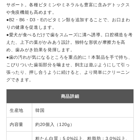
サポート。各種ビタミンやミネラルも豊富に含みデトックス
や免疫機能も高めます。
●B2・B6・D3・Eのビタミン類を追加することで、お口まわ
りの健康を促進します。
●愛犬が食べるだけで歯をスムーズに溝へ誘導。口腔構造を考
えた、上下の葉がかみあう設計。独特な形状が摩擦力を高
め、歯みがき効果を発揮します。
●歯の汚れが気になるところを重点的に！本製品を手で持ち、
こびりついた歯垢部分を噛ませ、飼主は遊ぶようにして引っ
張ったり、押し合うように続けると、より簡単にクリーニン
グできます。
商品詳細
生産地
韓国
内容量
約20個入（120g）
粗たん白質：5.0%以上、粗脂肪：3.0%以上、