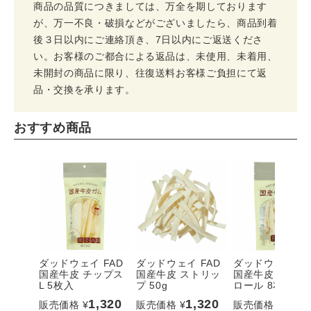
商品の品質につきましては、万全を期しております
が、万一不良・破損などがございましたら、商品到着
後３日以内にご連絡頂き、7日以内にご返送くださ
い。お客様のご都合による返品は、未使用、未着用、
未開封の商品に限り、往復送料お客様ご負担にて返
品・交換を承ります。
おすすめ商品
ダッドウェイ FAD
ダッドウェイ FAD
ダッドウェイ FA
国産牛皮 チップス
国産牛皮 ストリッ
国産牛皮 フラッ
L 5枚入
プ 50g
ロール 8本入
1,320
1,320
1,32
販売価格
¥
販売価格
¥
販売価格
¥