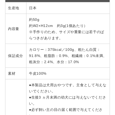
生産地
日本
約50g
約W2×H12cm 約3g(1個あたり）
内容量
※手作りのため、サイズや重量には若干のば
らつきがあります。
カロリー：375kcal／100g、粗たん白質：
保証成分
91.8%、粗脂肪：0.9%、粗繊維：0.1%未満、
粗灰分：2.4%、水分：17.0%
素材
牛皮100%
●本製品は犬用おやつです。主食として与えな
いでください。
●生後3 ヵ月未満の幼犬には与えないでくださ
い。
●必ず飼い主の目の届く範囲で与えてくださ