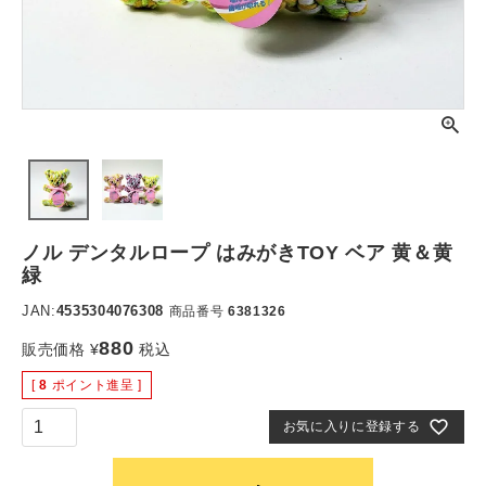
ノル デンタルロープ はみがきTOY ベア 黄＆黄
緑
JAN:
4535304076308
商品番号
6381326
880
販売価格
¥
税込
[
8
ポイント進呈 ]
お気に入りに登録する