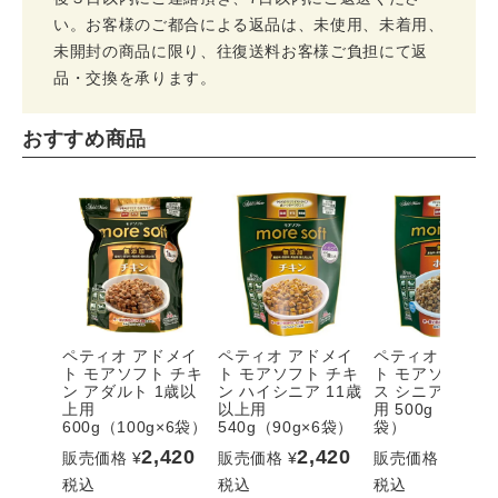
い。お客様のご都合による返品は、未使用、未着用、
未開封の商品に限り、往復送料お客様ご負担にて返
品・交換を承ります。
おすすめ商品
ペティオ アドメイ
ペティオ アドメイ
ペティオ アドメ
ト モアソフト チキ
ト モアソフト チキ
ト モアソフト 
ン アダルト 1歳以
ン ハイシニア 11歳
ス シニア 7歳以
上用
以上用
用 500g（100g×
600g（100g×6袋）
540g（90g×6袋）
袋）
2,420
2,420
2,42
販売価格
¥
販売価格
¥
販売価格
¥
税込
税込
税込