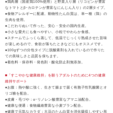
●鶏肉層（国産鶏100%使用）と野菜入り層（リコピンが豊富
なトマトとβｰカロテンが豊富なにんじん入り）の2層タイプ。
●食物アレルギーに配慮。動物性たん白質は、単一種（鶏）の
生肉を使用。
●こだわりぬいて作った、安心・安全の国内生産。
●小さな愛犬にも食べやすい、小粒でやわらか食感。
●スチームでふっくら蒸して、低温でじっくり熟成させた旨味
が楽しめるので、食欲が落ちたときなどにもオススメです。
●100gずつの分包タイプに脱酸素剤を入れているので作りた
ての美味しさと品質を保ちます。
●着色料・保存料・発色剤・酸化防止剤無添加。
■「すこやかな健康維持」を願うアダルトのために4つの健康
維持サポート
●お腹：熱や酸に強く、生きて腸まで届く有胞子性乳酸菌とオ
リゴ糖を配合。
●皮膚・毛づや：αｰリノレン酸豊富なアマニ油配合。
●健康な便通：食物繊維豊富な小麦ブラン配合。
●健康で元気なカラダ：大豆のたん白質を消化吸収しやすい形