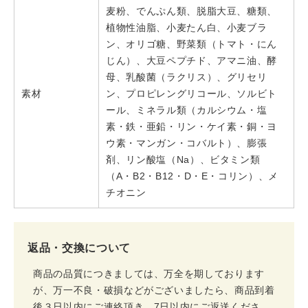
麦粉、でんぷん類、脱脂大豆、糖類、
植物性油脂、小麦たん白、小麦ブラ
ン、オリゴ糖、野菜類（トマト・にん
じん）、大豆ペプチド、アマニ油、酵
母、乳酸菌（ラクリス）、グリセリ
素材
ン、プロピレングリコール、ソルビト
ール、ミネラル類（カルシウム・塩
素・鉄・亜鉛・リン・ケイ素・銅・ヨ
ウ素・マンガン・コバルト）、膨張
剤、リン酸塩（Na）、ビタミン類
（A・B2・B12・D・E・コリン）、メ
チオニン
返品・交換について
商品の品質につきましては、万全を期しております
が、万一不良・破損などがございましたら、商品到着
後３日以内にご連絡頂き、7日以内にご返送くださ