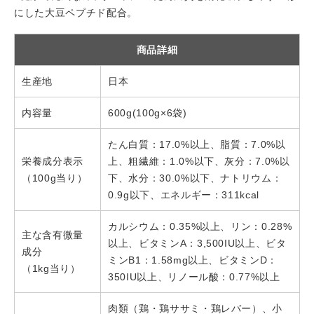
にした大豆ペプチド配合。
商品詳細
生産地
日本
内容量
600g(100g×6袋)
たん白質：17.0%以上、脂質：7.0%以
栄養成分表示
上、粗繊維：1.0%以下、灰分：7.0%以
（100g当り）
下、水分：30.0%以下、ナトリウム：
0.9g以下、エネルギー：311kcal
カルシウム：0.35%以上、リン：0.28%
主な含有微量
以上、ビタミンA：3,500IU以上、ビタ
成分
ミンB1：1.58mg以上、ビタミンD：
（1kg当り）
350IU以上、リノール酸：0.77%以上
肉類（鶏・鶏ササミ・鶏レバー）、小