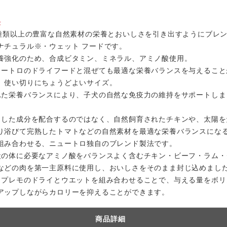
長
0種類以上の豊富な自然素材の栄養とおいしさを引き出すようにブレ
ナチュラル※・ウェット フードです。
養強化のため、合成ビタミン、ミネラル、アミノ酸使用。
ュートロのドライフードと混ぜても最適な栄養バランスを与えること
、使い切りにちょうどよいサイズ。
れた栄養バランスにより、子犬の自然な免疫力の維持をサポートしま
出した成分を配合するのではなく、自然飼育されたチキンや、太陽を
り浴びて完熟したトマトなどの自然素材を最適な栄養バランスにな
組み合わせる、ニュートロ独自のブレンド製法です。
犬の体に必要なアミノ酸をバランスよく含むチキン・ビーフ・ラム・
などの肉を第一主原料に使用し、おいしさをそのまま封じ込めまし
ュプレモのドライとウエットを組み合わせることで、与える量をボリ
アップしながらカロリーを抑えることができます。
商品詳細