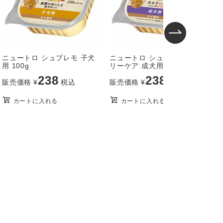
ニュートロ シュプレモ 子犬
ニュートロ シュプレモ カロ
用 100g
リーケア 成犬用 100g
ン
238
238
販売価格
¥
税込
販売価格
¥
税込
カートに入れる
カートに入れる