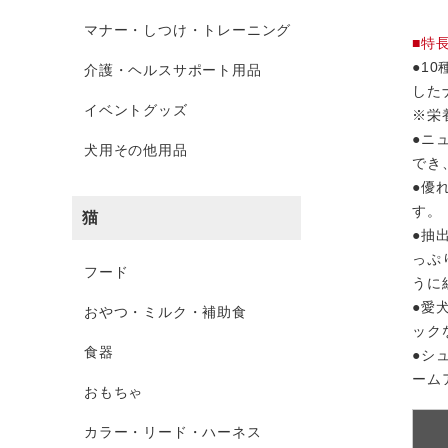
マナー・しつけ・トレーニング
■特
●1
介護・ヘルスサポート用品
した
イベントグッズ
※栄
●ニ
犬用その他用品
でき
●優
す。
猫
●抽
っぷ
フード
うに
●愛
おやつ・ミルク・補助食
ック
食器
●シ
ーム
おもちゃ
カラー・リード・ハーネス