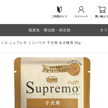
ご利用ガイド
マイページ
買い物カ
物
観賞魚・爬虫類・両生類
オリ
トロ シュプレモ ミニパウチ 子犬用 全犬種用 35g