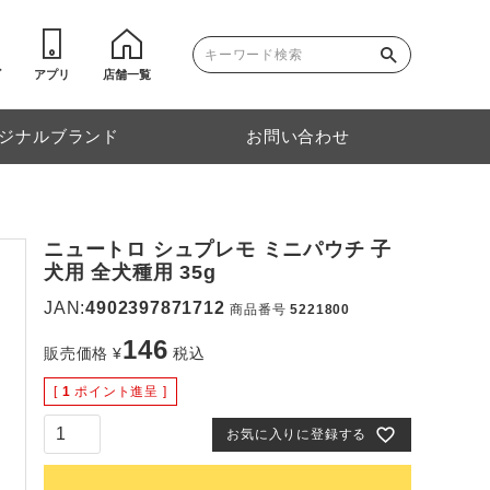
ゴ
アプリ
店舗一覧
ジナルブランド
お問い合わせ
ニュートロ シュプレモ ミニパウチ 子
犬用 全犬種用 35g
JAN:
4902397871712
商品番号
5221800
146
販売価格
¥
税込
[
1
ポイント進呈 ]
お気に入りに登録する