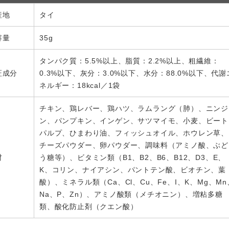
産地
タイ
容量
35g
タンパク質：5.5%以上、脂質：2.2%以上、粗繊維：
証成分
0.3%以下、灰分：3.0%以下、水分：88.0%以下、代謝
ネルギー：18kcal／1袋
チキン、鶏レバー、鶏ハツ、ラムラング（肺）、ニンジ
ン、パンプキン、インゲン、サツマイモ、小麦、ビート
パルプ、ひまわり油、フィッシュオイル、ホウレン草、
チーズパウダー、卵パウダー、調味料（アミノ酸、ぶど
材
う糖等）、ビタミン類（B1、B2、B6、B12、D3、E、
K、コリン、ナイアシン、パントテン酸、ビオチン、葉
酸）、ミネラル類（Ca、Cl、Cu、Fe、I、K、Mg、Mn
Na、P、Zn）、アミノ酸類（メチオニン）、増粘多糖
類、酸化防止剤（クエン酸）