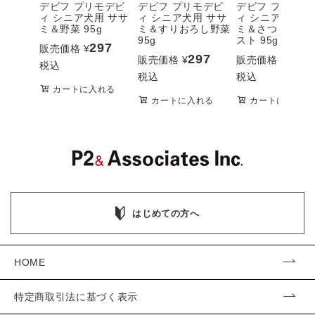
デビフ プリモデビ
デビフ プリモデビ
デビフ プリモデ
ィ シニア犬用 ササ
ィ シニア犬用 ササ
ィ シニア犬用 
ミ＆野菜 95g
ミ＆すりおろし野菜
ミ＆さつまいも
95g
スト 95g
297
販売価格
¥
297
297
販売価格
¥
販売価格
¥
税込
税込
税込
カートに入れる
カートに入れる
カートに入れる
はじめての方へ
HOME
特定商取引法に基づく表示