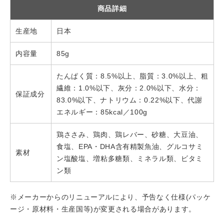
商品詳細
生産地
日本
内容量
85g
たんぱく質：8.5%以上、脂質：3.0%以上、粗
繊維：1.0%以下、灰分：2.0%以下、水分：
保証成分
83.0%以下、ナトリウム：0.22%以下、代謝
エネルギー：85kcal／100g
鶏ささみ、鶏肉、鶏レバー、砂糖、大豆油、
食塩、EPA・DHA含有精製魚油、グルコサミ
素材
ン塩酸塩、増粘多糖類、ミネラル類、ビタミ
ン類
※メーカーからのリニューアルにより、予告なく仕様(パッケ
ージ・原材料・生産国等)が変更される場合があります。