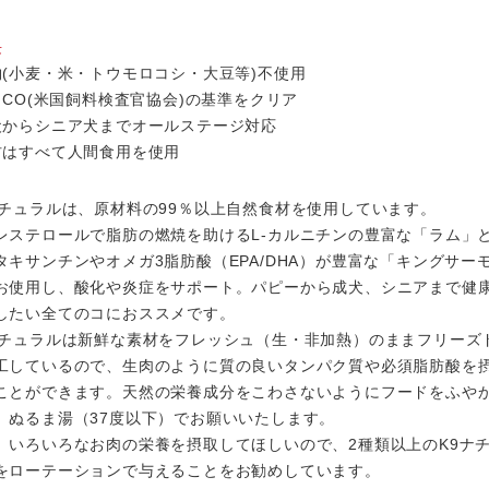
長
物(小麦・米・トウモロコシ・大豆等)不使用
AFCO(米国飼料検査官協会)の基準をクリア
犬からシニア犬までオールステージ対応
材はすべて人間食用を使用
ナチュラルは、原材料の99％以上自然食材を使用しています。
レステロールで脂肪の燃焼を助けるL-カルニチンの豊富な「ラム」
タキサンチンやオメガ3脂肪酸（EPA/DHA）が豊富な「キングサー
お使用し、酸化や炎症をサポート。パピーから成犬、シニアまで健
したい全てのコにおススメです。
ナチュラルは新鮮な素材をフレッシュ（生・非加熱）のままフリーズ
工しているので、生肉のように質の良いタンパク質や必須脂肪酸を
ことができます。天然の栄養成分をこわさないようにフードをふや
、ぬるま湯（37度以下）でお願いいたします。
、いろいろなお肉の栄養を摂取してほしいので、2種類以上のK9ナ
をローテーションで与えることをお勧めしています。