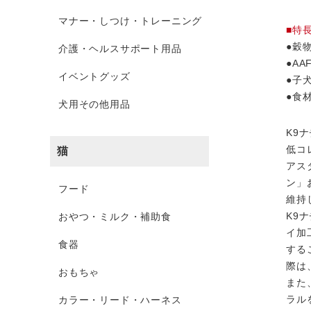
マナー・しつけ・トレーニング
■特
●穀
介護・ヘルスサポート用品
●A
イベントグッズ
●子
●食
犬用その他用品
K9
低コ
猫
アス
ン」
フード
維持
K9
おやつ・ミルク・補助食
イ加
食器
する
際は
おもちゃ
また
ラル
カラー・リード・ハーネス