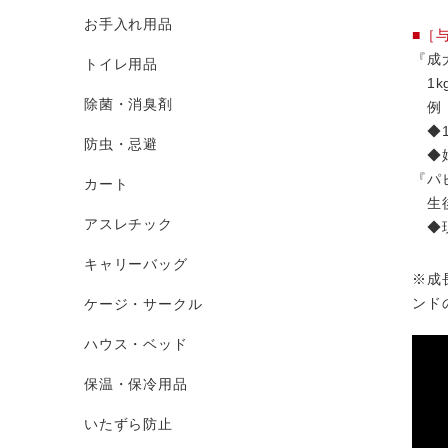
お手入れ用品
■［
『成
トイレ用品
1k
除菌・消臭剤
例：
◆1
防虫・忌避
◆妊
『パ
カート
生後
アスレチック
◆現
キャリーバッグ
※成
ンド
ケージ・サークル
ハウス・ベッド
保温・保冷用品
いたずら防止