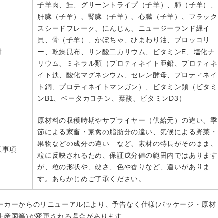
子羊肉、鮭、グリーントライプ（子羊）、肺（子羊）、
肝臓（子羊）、腎臓（子羊）、心臓（子羊）、フラック
スシードフレーク、にんじん、ニュージーランド緑イ
貝、骨（子羊）、かぼちゃ、ひまわり油、ブロッコリ
材
ー、乾燥昆布、リン酸二カリウム、ビタミンE、塩化ナ
リウム、ミネラル類（プロティネイト亜鉛、プロティネ
イト鉄、酸化マグネシウム、セレン酵母、プロティネイ
ト銅、プロティネイトマンガン）、ビタミン類（ビタミ
ンB1、ベータカロチン、葉酸、ビタミンD3）
原材料の収穫時期やサプライヤー（供給元）の違い、季
節による家畜・家禽の脂肪分の違い、気候による野菜・
果物などの成分の違い など、素材の特長がそのまま、
意事項
粒に反映されるため、保証成分値の範囲内ではあります
が、粒の形状や、硬さ、色や香りなど、違いがありま
す。あらかじめご了承ください。
ーカーからのリニューアルにより、予告なく仕様(パッケージ・原材
生産国等)が変更される場合があります。