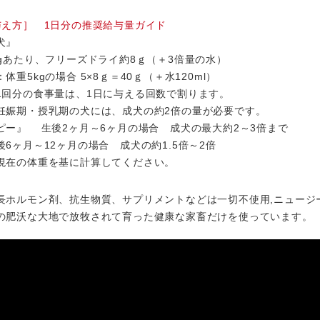
与え方］ 1日分の推奨給与量ガイド
犬』
gあたり、フリーズドライ約8ｇ（＋3倍量の水）
体重5kgの場合 5×8ｇ＝40ｇ（＋水120ml）
回分の食事量は、1日に与える回数で割ります。
娠期・授乳期の犬には、成犬の約2倍の量が必要です。
ピー』 生後2ヶ月～6ヶ月の場合 成犬の最大約2～3倍まで
6ヶ月～12ヶ月の場合 成犬の約1.5倍～2倍
在の体重を基に計算してください。
長ホルモン剤、抗生物質、サプリメントなどは一切不使用,ニュージ
の肥沃な大地で放牧されて育った健康な家畜だけを使っています。