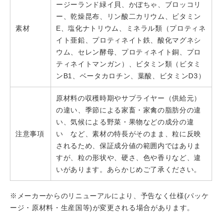
ージーランド緑イ貝、かぼちゃ、ブロッコリ
ー、乾燥昆布、リン酸二カリウム、ビタミン
素材
E、塩化ナトリウム、ミネラル類（プロティネ
イト亜鉛、プロティネイト鉄、酸化マグネシ
ウム、セレン酵母、プロティネイト銅、プロ
ティネイトマンガン）、ビタミン類（ビタミ
ンB1、ベータカロチン、葉酸、ビタミンD3）
原材料の収穫時期やサプライヤー（供給元）
の違い、季節による家畜・家禽の脂肪分の違
い、気候による野菜・果物などの成分の違
注意事項
い など、素材の特長がそのまま、粒に反映
されるため、保証成分値の範囲内ではありま
すが、粒の形状や、硬さ、色や香りなど、違
いがあります。あらかじめご了承ください。
※メーカーからのリニューアルにより、予告なく仕様(パッケ
ージ・原材料・生産国等)が変更される場合があります。