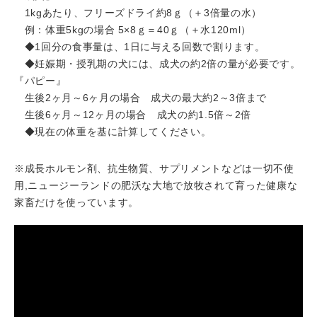
1kgあたり、フリーズドライ約8ｇ（＋3倍量の水）
例：体重5kgの場合 5×8ｇ＝40ｇ（＋水120ml）
◆1回分の食事量は、1日に与える回数で割ります。
◆妊娠期・授乳期の犬には、成犬の約2倍の量が必要です。
『パピー』
生後2ヶ月～6ヶ月の場合 成犬の最大約2～3倍まで
生後6ヶ月～12ヶ月の場合 成犬の約1.5倍～2倍
◆現在の体重を基に計算してください。
※成長ホルモン剤、抗生物質、サプリメントなどは一切不使
用,ニュージーランドの肥沃な大地で放牧されて育った健康な
家畜だけを使っています。