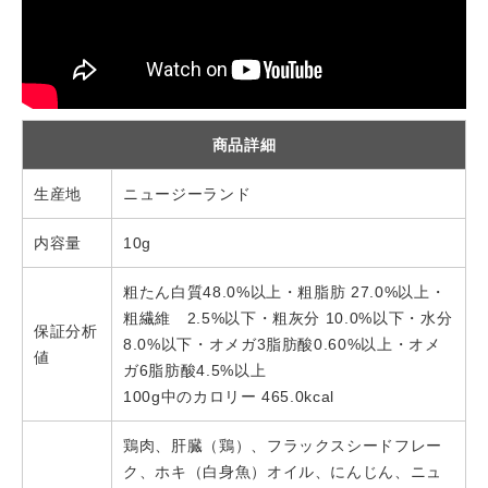
商品詳細
生産地
ニュージーランド
内容量
10g
粗たん白質48.0%以上・粗脂肪 27.0%以上・
粗繊維 2.5%以下・粗灰分 10.0%以下・水分
保証分析
8.0%以下・オメガ3脂肪酸0.60%以上・オメ
値
ガ6脂肪酸4.5%以上
100g中のカロリー 465.0kcal
鶏肉、肝臓（鶏）、フラックスシードフレー
ク、ホキ（白身魚）オイル、にんじん、ニュ