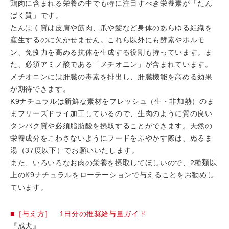
鶏肉に含まれる栄養の中でも特に注目すべき栄養素が「たん
ぱく質」です。
たんぱく質は皮膚や筋肉、爪や髪など身体のあらゆる組織を
産生するのに欠かせません。これら以外にも酵素やホルモ
ン、免疫力を高める抗体を生成する役割も持っています。ま
た、必須アミノ酸である「メチオニン」が含まれています。
メチオニンには肝臓の毒素を排出し、肝臓機能を高める効果
が期待できます。
K9ナチュラルは新鮮な素材をフレッシュ（生・非加熱）のま
まフリーズドライ加工しているので、生肉のように質の良い
タンパク質や必須脂肪酸を摂取することができます。天然の
栄養成分をこわさないようにフードをふやかす際は、ぬるま
湯（37度以下）でお願いいたします。
また、いろいろなお肉の栄養を摂取してほしいので、2種類以
上のK9ナチュラルをローテーションで与えることをお勧めし
ています。
■［与え方］ 1日分の推奨給与量ガイド
『成犬』