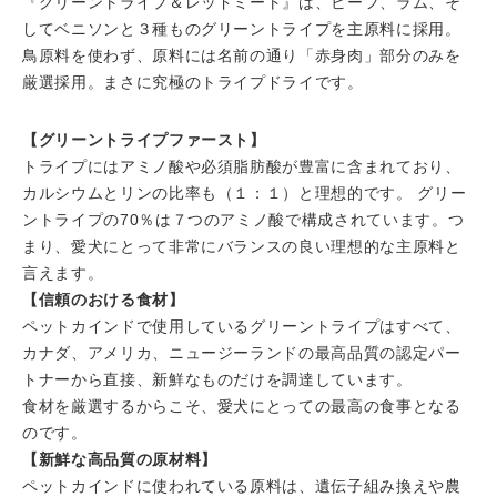
『グリーントライプ＆レッドミート』は、ビーフ、ラム、そ
してベニソンと３種ものグリーントライプを主原料に採用。
鳥原料を使わず、原料には名前の通り「赤身肉」部分のみを
厳選採用。まさに究極のトライプドライです。
【グリーントライプファースト】
トライプにはアミノ酸や必須脂肪酸が豊富に含まれており、
カルシウムとリンの比率も（１：１）と理想的です。 グリー
ントライプの70％は７つのアミノ酸で構成されています。つ
まり、愛犬にとって非常にバランスの良い理想的な主原料と
言えます。
【信頼のおける食材】
ペットカインドで使用しているグリーントライプはすべて、
カナダ、アメリカ、ニュージーランドの最高品質の認定パー
トナーから直接、新鮮なものだけを調達しています。
食材を厳選するからこそ、愛犬にとっての最高の食事となる
のです。
【新鮮な高品質の原材料】
ペットカインドに使われている原料は、遺伝子組み換えや農