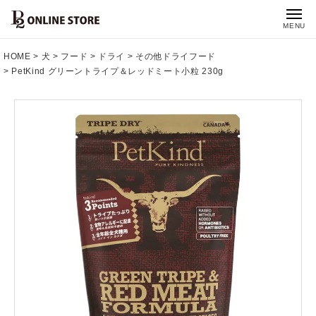
MENU
HOME
犬
フード
ドライ
その他ドライフード
PetKind グリーントライプ＆レッドミート小粒 230g