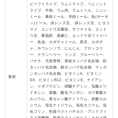
ビーフトライプ、ラムトライプ、ベニソント
ライプ、牛肉、ラム肉、ラムミール、ニシン
ミール、豚肉ミール、羊肉ミール、魚(サーモ
ン)ミール、赤レンズ豆、 緑レンズ豆、ヒヨコ
マメ、エンドウ豆澱粉、サツマイモ、エンド
ウ豆、豚脂肪、亜麻仁、エンドウ豆ファイバ
ー、魚油、カボチャミール、黒豆、カボチ
ャ、ホウレンソウ、にんじん、ブロッコリ
ー、クランベリー、リンゴ、ブルーベリー、
バナナ、天然香料、亜鉛タンパク化合物、鉄
タンパク化合物、銅タンパク化合物、マンガ
ンタンパク化合物、ビタミンA、ビタミン
素材
D3、ビタミンB12、ビタミンE、ナイアシ
ン、リボフラビン、硝酸チアミン、塩酸ピリ
ドキシン、葉酸、酸化マンガン、ヨウ素酸カ
ルシウム、亜セレン酸ナトリウム、炭酸カル
シウム、塩化ナトリウム、塩化カリウム、塩
化コリン、乾燥ラクトバチルス・アシドフィ
ラス発酵物、乾燥ラクトバチルス・カゼイ発