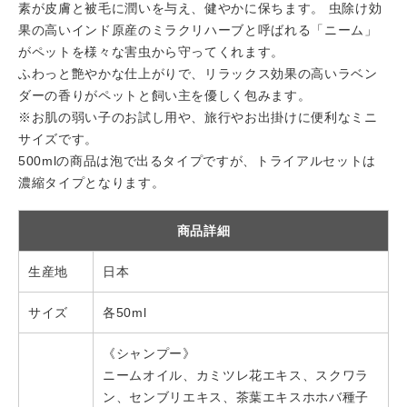
素が皮膚と被毛に潤いを与え、健やかに保ちます。 虫除け効
果の高いインド原産のミラクリハーブと呼ばれる「ニーム」
がペットを様々な害虫から守ってくれます。
ふわっと艶やかな仕上がりで、リラックス効果の高いラベン
ダーの香りがペットと飼い主を優しく包みます。
※お肌の弱い子のお試し用や、旅行やお出掛けに便利なミニ
サイズです。
500mlの商品は泡で出るタイプですが、トライアルセットは
濃縮タイプとなります。
商品詳細
生産地
日本
サイズ
各50ml
《シャンプー》
ニームオイル、カミツレ花エキス、スクワラ
ン、センブリエキス、茶葉エキスホホバ種子