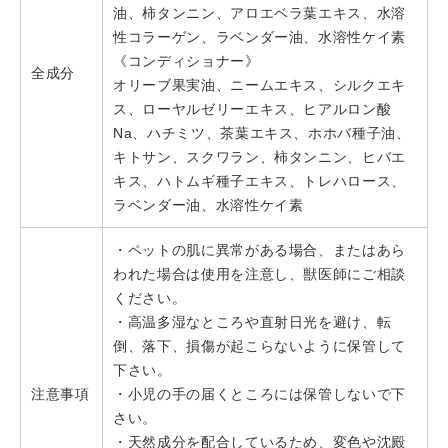
油、柿タンニン、アロエベラ葉エキス、水溶
性コラーゲン、ラベンダー油、水溶性ケイ素
《コンディショナー》
全成分
オリーブ果実油、ニームエキス、シルクエキ
ス、ローヤルゼリーエキス、ヒアルロン酸
Na、ハチミツ、茶葉エキス、ホホバ種子油、
キトサン、スクワラン、柿タンニン、ヒバエ
キス、ハトムギ種子エキス、トレハロース、
ラベンダー油、水溶性ケイ素
・ペットの肌に異常がある場合、またはあら
われた場合は使用を注意し、獣医師にご相談
ください。
・高温多湿なところや直射日光を避け、転
倒、落下、損傷が起こらないように保管して
下さい。
注意事項
・小児の手の届くところには保管しないで下
さい。
・天然成分を配合しているため、変色や沈殿