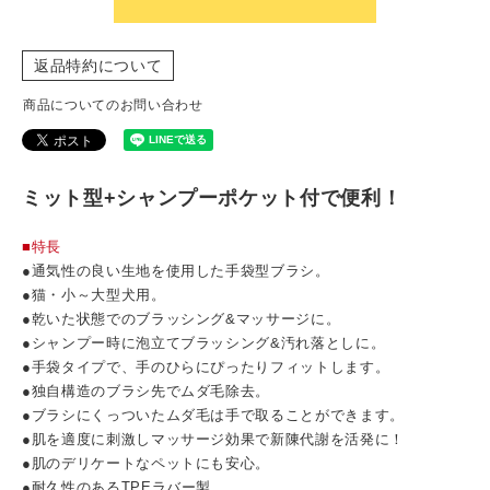
返品特約について
商品についてのお問い合わせ
ミット型+シャンプーポケット付で便利！
■特長
●通気性の良い生地を使用した手袋型ブラシ。
●猫・小～大型犬用。
●乾いた状態でのブラッシング&マッサージに。
●シャンプー時に泡立てブラッシング&汚れ落としに。
●手袋タイプで、手のひらにぴったりフィットします。
●独自構造のブラシ先でムダ毛除去。
●ブラシにくっついたムダ毛は手で取ることができます。
●肌を適度に刺激しマッサージ効果で新陳代謝を活発に！
●肌のデリケートなペットにも安心。
●耐久性のあるTPEラバー製。