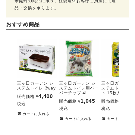
未開封の商品に限り、往復送料お客様ご負担にて返
品・交換を承ります。
おすすめ商品
三ヶ日ガーデン シ
三ヶ日ガーデン シ
三ヶ日ガーデン 
ステムトイレ 3way
ステムトイレ用ペー
ステムトイレ用
パーチップ 4L
ト 15枚入
4,400
販売価格
¥
1,045
1,10
販売価格
¥
販売価格
¥
税込
税込
税込
カートに入れる
カートに入れる
カートに入れる