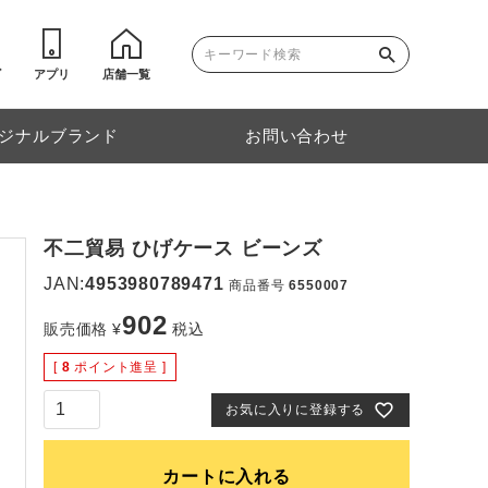
ゴ
アプリ
店舗一覧
ジナルブランド
お問い合わせ
不二貿易 ひげケース ビーンズ
JAN:
4953980789471
商品番号
6550007
902
販売価格
¥
税込
[
8
ポイント進呈 ]
お気に入りに登録する
カートに入れる