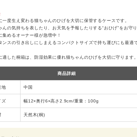
長
に一度生え変わる猫ちゃんのひげを大切に保管するケースです。
ゃんの気持ちを表したり、お天気を予報したりする“おひげ”をお守
に集めるオーナー様が急増中！
タンスの引き出しにしまえるコンパクトサイズで持ち運びにも最適
に適した桐箱は、防湿効果に優れ猫ちゃんのひげを大切に守ります
商品詳細
産地
中国
イズ
幅12×奥行6×高さ2.9cm/重量：100g
材
天然木(桐)