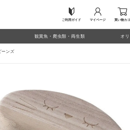
ご利用ガイド
マイページ
買い物カ
物
観賞魚・爬虫類・両生類
オリ
ビーンズ