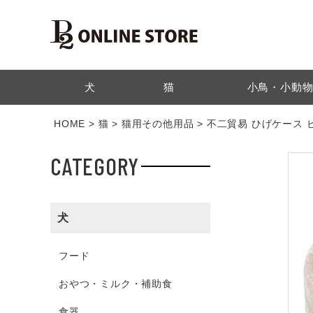
検索
犬
猫
小鳥・小動
HOME
猫
猫用その他用品
不二貿易 ひげケース 
CATEGORY
犬
フード
おやつ・ミルク・補助食
食器