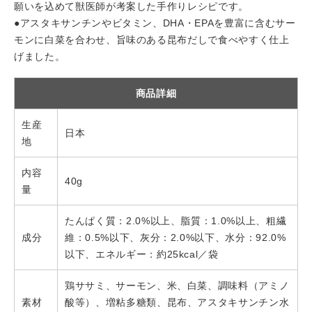
願いを込めて獣医師が考案した手作りレシピです。
●アスタキサンチンやビタミン、DHA・EPAを豊富に含むサー
モンに白菜を合わせ、旨味のある昆布だしで食べやすく仕上
げました。
商品詳細
生産
日本
地
内容
40g
量
たんぱく質：2.0%以上、脂質：1.0%以上、粗繊
成分
維：0.5%以下、灰分：2.0%以下、水分：92.0%
以下、エネルギー：約25kcal／袋
鶏ササミ、サーモン、米、白菜、調味料（アミノ
素材
酸等）、増粘多糖類、昆布、アスタキサンチン水