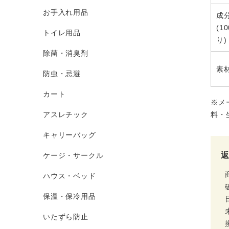
お手入れ用品
成
(1
トイレ用品
り)
除菌・消臭剤
素
防虫・忌避
カート
※メ
アスレチック
料・
キャリーバッグ
ケージ・サークル
ハウス・ベッド
保温・保冷用品
いたずら防止