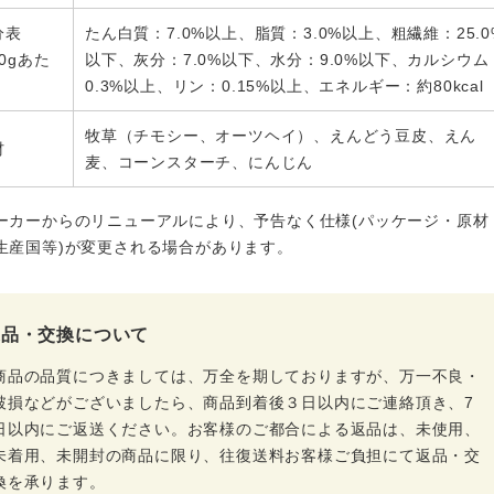
分表
たん白質：7.0%以上、脂質：3.0%以上、粗繊維：25.0
00gあた
以下、灰分：7.0%以下、水分：9.0%以下、カルシウム
0.3%以上、リン：0.15%以上、エネルギー：約80kcal
牧草（チモシー、オーツヘイ）、えんどう豆皮、えん
材
麦、コーンスターチ、にんじん
ーカーからのリニューアルにより、予告なく仕様(パッケージ・原材
生産国等)が変更される場合があります。
返品・交換について
商品の品質につきましては、万全を期しておりますが、万一不良・
破損などがございましたら、商品到着後３日以内にご連絡頂き、7
日以内にご返送ください。お客様のご都合による返品は、未使用、
未着用、未開封の商品に限り、往復送料お客様ご負担にて返品・交
換を承ります。