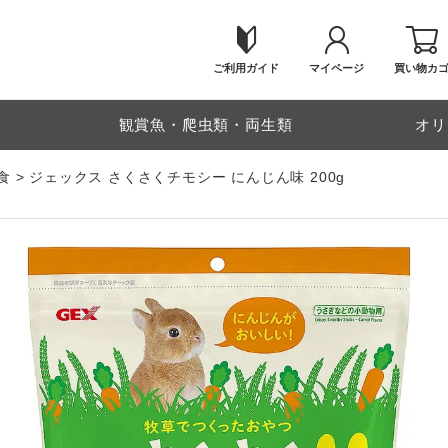
ご利用ガイド
マイページ
買い物カ
物
観賞魚・爬虫類・両生類
オリ
食
ジェックス さくさくチモシー にんじん味 200g