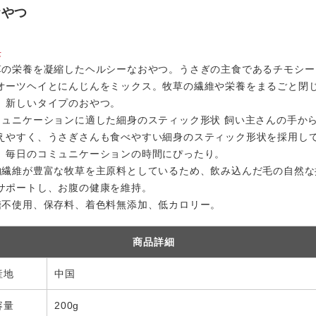
おやつ
長
草の栄養を凝縮したヘルシーなおやつ。うさぎの主食であるチモシー
オーツヘイとにんじんをミックス。牧草の繊維や栄養をまるごと閉
、新しいタイプのおやつ。
ミュニケーションに適した細身のスティック形状 飼い主さんの手か
えやすく、うさぎさんも食べやすい細身のスティック形状を採用し
。毎日のコミュニケーションの時間にぴったり。
物繊維が豊富な牧草を主原料としているため、飲み込んだ毛の自然な
サポートし、お腹の健康を維持。
糖不使用、保存料、着色料無添加、低カロリー。
商品詳細
産地
中国
容量
200g