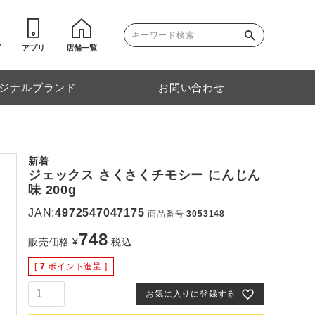
ゴ
アプリ
店舗一覧
ジナルブランド
お問い合わせ
新着
ジェックス さくさくチモシー にんじん
味 200g
JAN:
4972547047175
商品番号
3053148
748
販売価格
¥
税込
[
7
ポイント進呈 ]
お気に入りに登録する