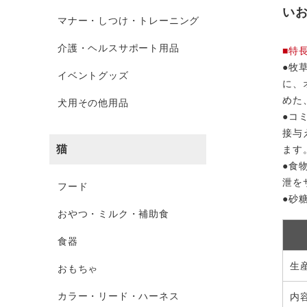
い
マナー・しつけ・トレーニング
介護・ヘルスサポート用品
■特
●牧
イベントグッズ
に、
めた
犬用その他用品
●コ
接与
猫
ます
●食
泄を
フード
●砂
おやつ・ミルク・補助食
食器
生
おもちゃ
カラー・リード・ハーネス
内