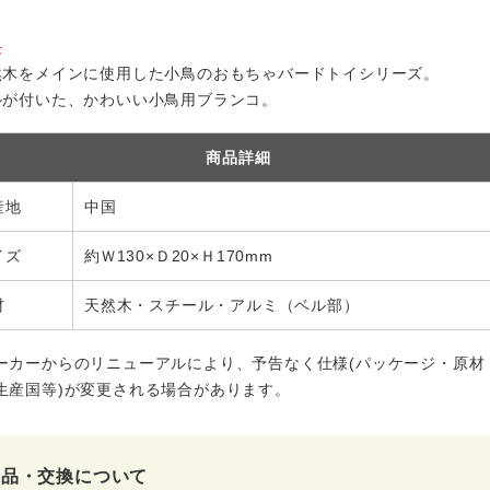
長
然木をメインに使用した小鳥のおもちゃバードトイシリーズ。
ルが付いた、かわいい小鳥用ブランコ。
商品詳細
産地
中国
イズ
約Ｗ130×Ｄ20×Ｈ170mm
材
天然木・スチール・アルミ（ベル部）
ーカーからのリニューアルにより、予告なく仕様(パッケージ・原材
生産国等)が変更される場合があります。
返品・交換について