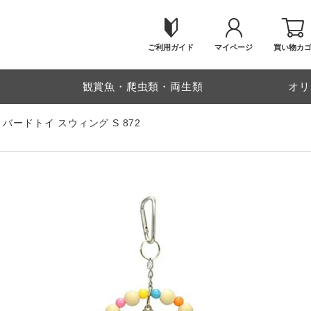
ご利用ガイド
マイページ
買い物カ
物
観賞魚・爬虫類・両生類
オリ
バードトイ スウィング S 872