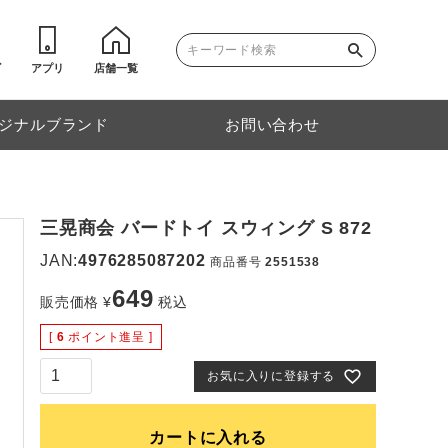
ゴ
アプリ
店舗一覧
ジナルブランド
お問い合わせ
三晃商会 バードトイ スウィング S 872
JAN:
4976285087202
商品番号
2551538
649
販売価格
¥
税込
[
6
ポイント進呈 ]
お気に入りに登録する
カートに入れる