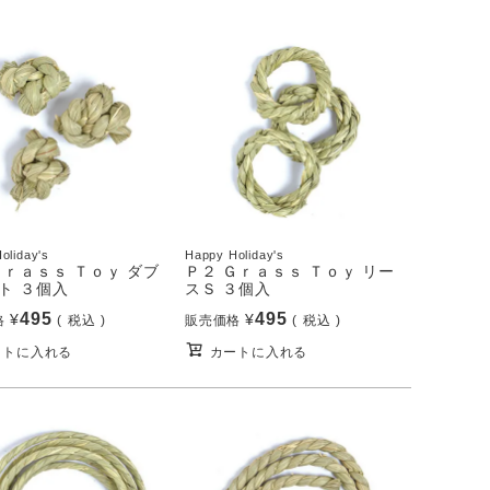
oliday's
Happy Holiday's
Ｇｒａｓｓ Ｔｏｙ ダブ
Ｐ２ Ｇｒａｓｓ Ｔｏｙ リー
ト ３個入
スＳ ３個入
495
495
¥
¥
格
税込
販売価格
税込
ートに入れる
カートに入れる