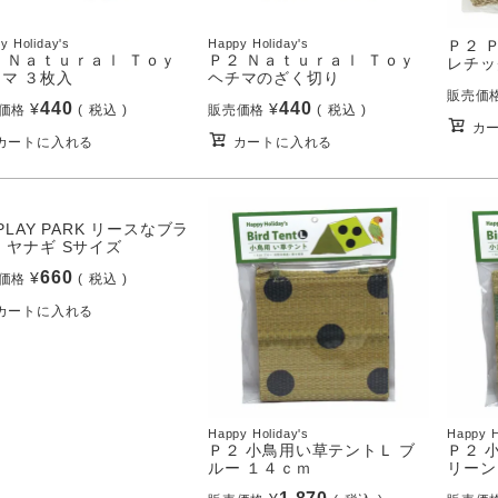
y Holiday's
Happy Holiday's
Ｐ２ 
 Ｎａｔｕｒａｌ Ｔｏｙ
Ｐ２ Ｎａｔｕｒａｌ Ｔｏｙ
レチッ
マ ３枚入
ヘチマのざく切り
販売価
440
440
¥
¥
価格
税込
販売価格
税込
カ
カートに入れる
カートに入れる
 PLAY PARK リースなブラ
 ヤナギ Sサイズ
660
¥
価格
税込
カートに入れる
Happy Holiday's
Happy H
Ｐ２ 小鳥用い草テントＬ ブ
Ｐ２ 
ルー １４ｃｍ
リーン