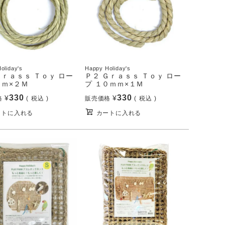
oliday's
Happy Holiday's
Ｇｒａｓｓ Ｔｏｙ ロー
Ｐ２ Ｇｒａｓｓ Ｔｏｙ ロー
ｍｍ×２Ｍ
プ １０ｍｍ×１Ｍ
330
330
¥
¥
格
税込
販売価格
税込
ートに入れる
カートに入れる