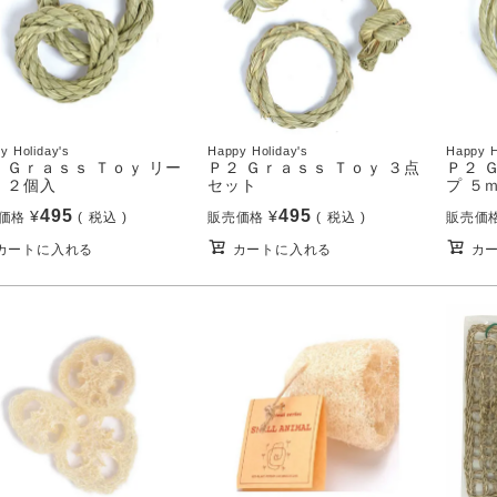
y Holiday's
Happy Holiday's
Happy H
 Ｇｒａｓｓ Ｔｏｙ リー
Ｐ２ Ｇｒａｓｓ Ｔｏｙ ３点
Ｐ２ 
 ２個入
セット
プ ５
495
495
¥
¥
価格
税込
販売価格
税込
販売価
カートに入れる
カートに入れる
カ