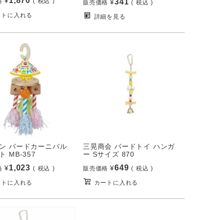
1,870
¥
格
税込
341
¥
販売価格
税込
ートに入れる
詳細を見る
ン バードカーニバル
三晃商会 バードトイ ハンガ
 MB-357
ー Sサイズ 870
1,023
649
¥
¥
格
税込
販売価格
税込
ートに入れる
カートに入れる