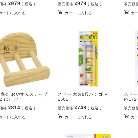
979
979
¥
¥
価格
税込
販売価格
税込
販売価
カートに入れる
カートに入れる
カ
晃商会 おやすみステップ
スドー 木製5段ハシゴ P-
スドー
62 はしご
1501
P-172
814
748
¥
¥
価格
税込
販売価格
税込
販売価
カートに入れる
カートに入れる
カ