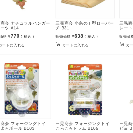
晃商会 ナチュラルハンガー
三晃商会 小鳥のＴ型ローパー
三晃商
ーツ A14
チ B31
レート 
770
638
¥
¥
価格
税込
販売価格
税込
販売価
カートに入れる
カートに入れる
カ
晃商会 フォージングトイ
三晃商会 フォージングトイ
三晃商
よろボール B103
ころころドラム B105
ピヨ B