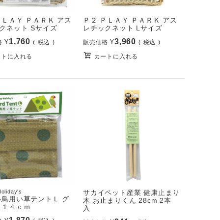
ＰＬＡＹ ＰＡＲＫ アス
Ｐ２ ＰＬＡＹ ＰＡＲＫ アス
クネット Sサイズ
レチックネット Lサイズ
1,760
3,960
¥
¥
格
税込
販売価格
税込
ートに入れる
カートに入れる
oliday's
サカイペット産業 健康止まり
小鳥用い草テントＬ グ
木 お止まりくん 28cm 2本
 １４ｃｍ
入