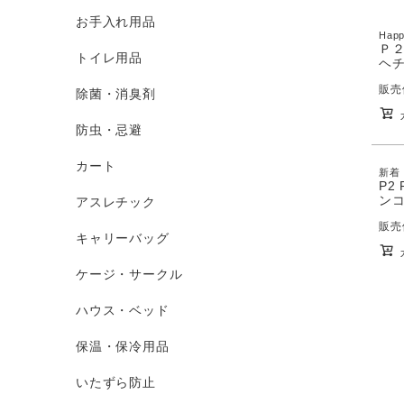
お手入れ用品
Happ
Ｐ２
トイレ用品
ヘチ
販売
除菌・消臭剤
防虫・忌避
カート
新着
P2
ンコ
アスレチック
販売
キャリーバッグ
ケージ・サークル
ハウス・ベッド
保温・保冷用品
いたずら防止