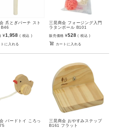
会 爪とぎパーチ スト
三晃商会 フォージング入門
B46
ラタンボール B101
1,958
528
¥
¥
格
税込
販売価格
税込
ートに入れる
カートに入れる
会 バードトイ ころっ
三晃商会 おやすみステップ
75
B161 フラット