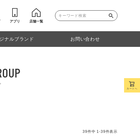
ゴ
アプリ
店舗一覧
ジナルブランド
お問い合わせ
ROUP
プ
カートへ
39
件中
1
-
39
件表示