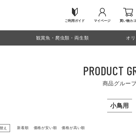
ご利用ガイド
マイページ
買い物カ
物
観賞魚・爬虫類・両生類
オリ
PRODUCT G
商品グルー
小鳥用
新着順
価格が安い順
価格が高い順
替え