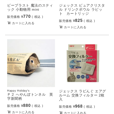
ビーブラスト 魔法のスティ
ジェックス ピュアクリスタ
ック 小動物用 mini
ル ドリンクボウル ラビッ
ト カートリッジ
770
¥
販売価格
税込
825
¥
販売価格
税込
カートに入れる
カートに入れる
Happy Holiday's
ジェックス ラビんぐ エアグ
Ｐ２ へやんぽトンネル 英
ルーム 交換フィルター 2枚
字新聞柄
入
880
¥
販売価格
税込
968
¥
販売価格
税込
カートに入れる
カートに入れる