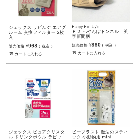
ジェックス ラビんぐ エアグ
Happy Holiday's
Ｐ２ へやんぽトンネル 英
ルーム 交換フィルター 2枚
字新聞柄
入
880
¥
968
販売価格
税込
¥
販売価格
税込
カートに入れる
カートに入れる
ジェックス ピュアクリスタ
ビーブラスト 魔法のスティ
ル ドリンクボウル ラビッ
ック 小動物用 mini