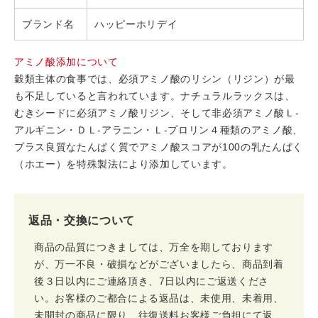
ブランド名
ハッピーホリデイ
アミノ酸添加について
穀類主体の食事では、必須アミノ酸のリシン（リジン）が最
も不足していると言われています。ナチュラルラックスは、
むきシードに必須アミノ酸リジン、そして非必須アミノ酸Ｌ-
アルギニン・ＤＬ-アラニン・Ｌ-プロリン４種類のアミノ酸、
プラス良質なたんぱく質でアミノ酸スコアが100の乳たんぱく
（ホエー）を特殊製法により添加しています。
返品・交換について
商品の品質につきましては、万全を期しております
が、万一不良・破損などがございましたら、商品到着
後３日以内にご連絡頂き、7日以内にご返送くださ
い。お客様のご都合による返品は、未使用、未着用、
未開封の商品に限り、往復送料お客様ご負担にて返