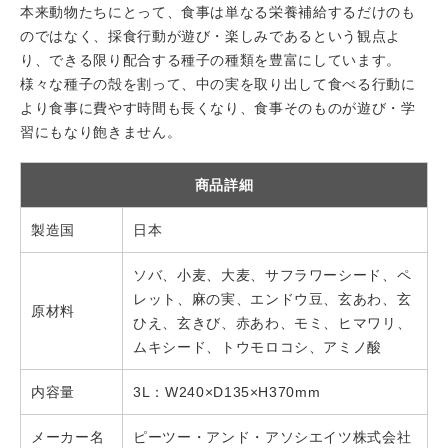
本来動物たちにとって、食事は単なる栄養補給するだけのも
のではなく、採食行動が遊び・楽しみであるという観点よ
り、できる限り配合する種子の種類を豊富にしています。
様々な種子の殻を割って、中の実を取り出して食べる行動に
より食事に費やす時間も長くなり、食事そのものが遊び・学
習にもなり飽きません。
商品詳細
製造国
日本
ソバ、小麦、大麦、サフラワーシード、ペ
レット、麻の実、エンドウ豆、玄あわ、玄
原材料
ひえ、玄きび、赤あわ、モミ、ヒマワリ、
ムキシード、トウモロコシ、アミノ酸
内容量
3L：W240×D135×H370mm
メーカー名
ピーツー・アンド・アソシエイツ株式会社