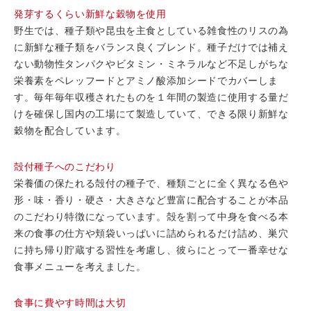
発芽するくらい新鮮な穀物を使用
野生では、種子類や昆虫を主食としている雑食性のリスの為
に新鮮な種子類をバランス良くブレンド。種子だけでは補え
ない動物性タンパクやビタミン・ミネラルなど不足しがちな
栄養素をペレッフードとアミノ酸添加シードでカバーしま
す。毎年毎年収穫されたものを１年間の製造に使用する量だ
けを確保し国内の工場にて製造していて、できる限り新鮮な
穀物を配合しています。
殻付種子へのこだわり
栄養価の保たれる殻付の種子で、種類ごとに全く異なる色や
形・味・香り・硬さ・大きさなど豊富に配合することが本品
のこだわり特徴になっています。殻を割って中身を食べる本
来の食事の仕方や頬袋いっぱいに詰められるだけ詰め、巣穴
に持ち帰り貯蔵する習性を考慮し、彼らにとって一番幸せな
食事メニューを考えました。
食事に費やす時間は大切