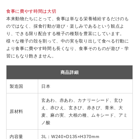
食事に費やす時間は大切
本来動物たちにとって、食事は単なる栄養補給するだけのも
のではなく、採食行動が遊び・楽しみであるという観点よ
り、できる限り配合する種子の種類を豊富にしています。
様々な種子の殻を割って、中の実を取り出して食べる行動に
より食事に費やす時間も長くなり、食事そのものが遊び・学
習にもなり飽きません。
商品詳細
製造国
日本
玄あわ、赤あわ、カナリーシード、玄ひ
え、赤ひえ、玄きび、赤きび、青米、大
原材料
麦、麻の実、大根の種、ムキシード、アミ
ノ酸
内容量
3L：W240×D135×H370mm