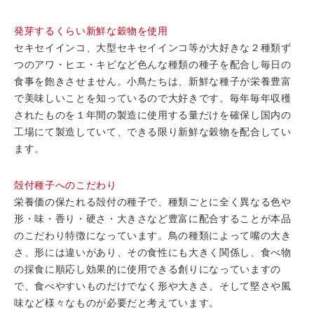
発芽するくらい新鮮な穀物を使用
セキセイインコ、大型セキセイインコ等が大好きな２種類ず
つのアワ・ヒエ・キビなど色んな種類の種子を配合し毎日の
食事を飽きさせません。小鳥たちは、新鮮な種子が栄養豊富
で美味しいことを知っているので大好きです。毎年毎年収穫
されたものを１年間の製造に使用する量だけを確保し国内の
工場にて製造していて、できる限り新鮮な穀物を配合してい
ます。
殻付種子へのこだわり
栄養価の保たれる殻付の種子で、種類ごとに全く異なる色や
形・味・香り・硬さ・大きさなど豊富に配合することが本品
のこだわり特徴になっています。鳥の種類によって嘴の大き
さ、形には違いがあり、その食性にも大きく関係し、食べ物
の採食に順応し効果的に使用できる創りになっていますの
で、食べやすいものだけでなく形や大きさ、そして堅さや風
味など様々なものが必要だと考えています。