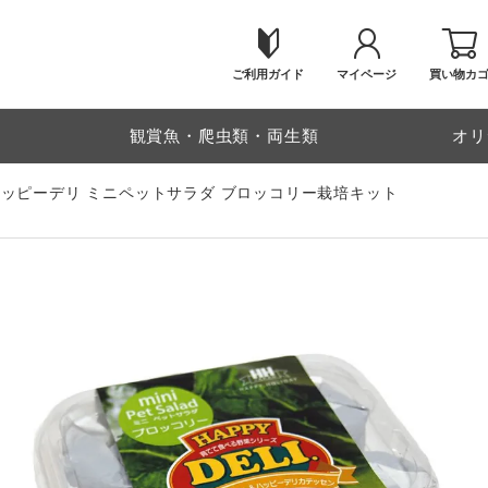
ご利用ガイド
マイページ
買い物カ
物
観賞魚・爬虫類・両生類
オリ
ハッピーデリ ミニペットサラダ ブロッコリー栽培キット