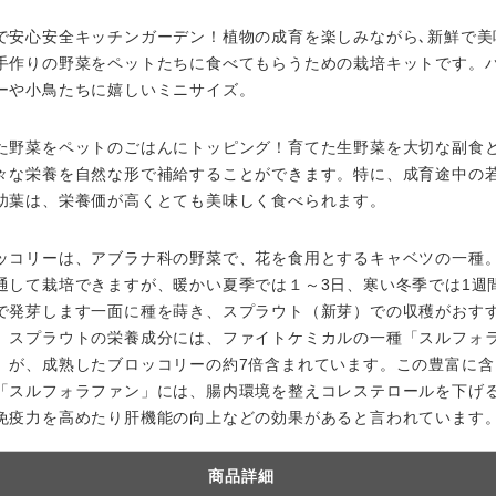
で安心安全キッチンガーデン！植物の成育を楽しみながら､新鮮で美
手作りの野菜をペットたちに食べてもらうための栽培キットです。
ーや小鳥たちに嬉しいミニサイズ。
た野菜をペットのごはんにトッピング！育てた生野菜を大切な副食
々な栄養を自然な形で補給することができます。特に、成育途中の
幼葉は、栄養価が高くとても美味しく食べられます。
ッコリーは、アブラナ科の野菜で、花を食用とするキャベツの一種。
通して栽培できますが、暖かい夏季では１～3日、寒い冬季では1週
で発芽します一面に種を蒔き、スプラウト（新芽）での収穫がおす
。スプラウトの栄養成分には、ファイトケミカルの一種「スルフォ
」が、成熟したブロッコリーの約7倍含まれています。この豊富に含
「スルフォラファン」には、腸内環境を整えコレステロールを下げ
免疫力を高めたり肝機能の向上などの効果があると言われています
商品詳細