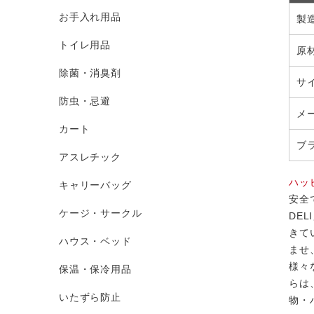
お手入れ用品
製
トイレ用品
原
除菌・消臭剤
サ
防虫・忌避
メ
カート
ブ
アスレチック
ハッ
キャリーバッグ
安全
ケージ・サークル
DE
きて
ハウス・ベッド
ませ
様々
保温・保冷用品
らは
いたずら防止
物・