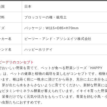
造国
日本
材料
ブロッコリーの種・栽培土
イズ
パッケージ：W115×D85×H70mm
ーカー名
ピーツー・アンド・アソシエイツ株式会社
ランド名
ハッピーホリデイ
ピーデリのコンセプト
でおいしい野菜を育てて、ペットが食べる野菜シリーズ「HAPPY
LI」は、ペットの健康と植物の栽培を楽しむがコンセプトです。植物
います。種は蒔く前に一晩水に浸けてから蒔き、充分に土に水分を
、芽が出たら水をきらさないように育ててください。新鮮な野菜には
なビタミンやミネラル酵素が蓄えられています。イキイキ育った野
、栄養だけでなく元気や活力をもらっています。青菜を好む小鳥・
ハ虫類たちにおすすめです。