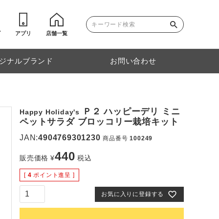
ゴ
アプリ
店舗一覧
ジナルブランド
お問い合わせ
Ｐ２ ハッピーデリ ミニ
Happy Holiday's
ペットサラダ ブロッコリー栽培キット
JAN:
4904769301230
商品番号
100249
440
販売価格
¥
税込
[
4
ポイント進呈 ]
お気に入りに登録する