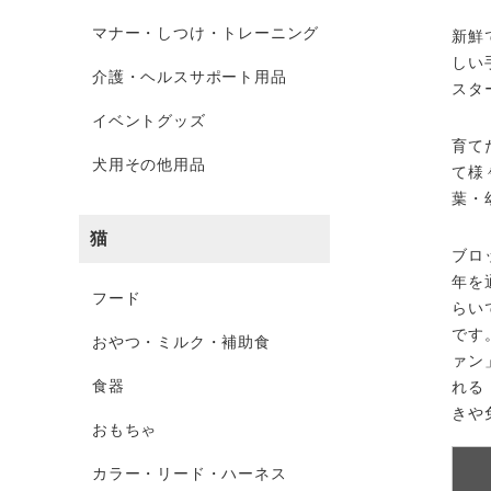
マナー・しつけ・トレーニング
新鮮
しい
介護・ヘルスサポート用品
スタ
イベントグッズ
育て
犬用その他用品
て様
葉・
猫
ブロ
年を
フード
らい
です
おやつ・ミルク・補助食
ァン
食器
れる
きや
おもちゃ
カラー・リード・ハーネス