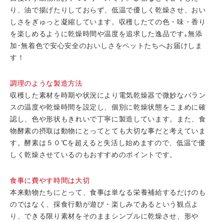
り、油で揚げたりしておらず、低温で優しく乾燥させ、おい
しさをぎゅっと凝縮しています。収穫したての色・味・香り
を楽しめるように乾燥時間や温度を追求した逸品です｡無添
加･無着色で安心安全のおいしさをペットたちへお届けしま
す！
調理のような製造方法
収穫した素材を時期や状況により電気乾燥器で微妙なバラン
スの温度や乾燥時間を設定し、個別に乾燥状態をこまめに確
認し、色や形状もきれいで丁寧に製造しています。また、食
物酵素の摂取は動物にとってとても大切な事だと考えていま
す。酵素は５０℃を超えると失活し始めますので、低温で優
しく乾燥させているのもおすすめのポイントです。
食事に費やす時間は大切
本来動物たちにとって、食事は単なる栄養補給するだけのも
のではなく、採食行動が遊び・楽しみであるという観点よ
り、できる限り素材をそのままシンプルに乾燥させ、形や