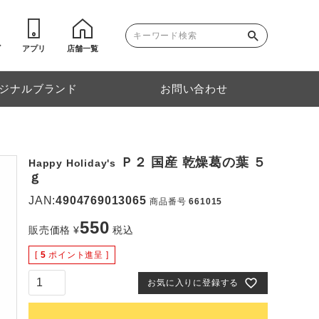
ゴ
アプリ
店舗一覧
ジナルブランド
お問い合わせ
Ｐ２ 国産 乾燥葛の葉 ５
Happy Holiday's
ｇ
JAN:
4904769013065
商品番号
661015
550
販売価格
¥
税込
[
5
ポイント進呈 ]
お気に入りに登録する