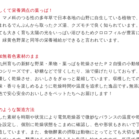
しくて栄養満点の葉っぱ！
、マメ科のつる性の多年草で日本各地の山野に自生している植物で
まれるでんぷんから取ったクズ湯、クズモチで良く知られています
ても大きく育ち太陽の光をいっぱい浴びるためクロロフィルが豊富
、緑黄色野菜と同等の栄養補給ができると言われています。
加無着色素材のまま
九州育ちの新鮮な野菜・果物・葉っぱを乾燥させたＰ２自慢の小動
つシリーズです。砂糖などで甘くしたり、油で揚げたりしておらず
優しく乾燥させ、おいしさをぎゅっと凝縮しています。収穫したて
味・香りを楽しめるように乾燥時間や温度を追求した逸品です｡無添
色で安心安全のおいしさをペットたちへお届けします！
のような製造方法
した素材を時期や状況により電気乾燥器で微妙なバランスの温度や
を設定し、個別に乾燥状態をこまめに確認し、色や形状もきれいで
造しています。また、食物酵素の摂取は動物にとってとても大切な