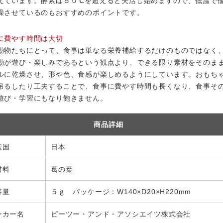
えています。酵素は５０℃を超えると失活し始めますので、低温で
燥させているのもおすすめのポイントです。
に費やす時間は大切
動物たちにとって、食事は単なる栄養補給するだけのものではなく
動が遊び・楽しみであるという観点より、できる限り素材をそのま
ルに乾燥させ、形や色、食感が楽しめるようにしています。おもち
吊るしたり工夫することで、食事に費やす時間も長くなり、食事そ
遊び・学習にもなり飽きません。
商品詳細
産国
日本
材料
葛の葉
容量
５ｇ パッケージ：W140×D20×H220mm
ーカー名
ピーツー・アンド・アソシエイツ株式会社