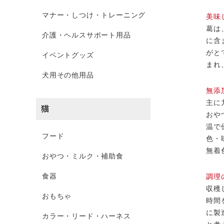
マナー・しつけ・トレーニング
美味
葛は
介護・ヘルスサポート用品
に含
がと
イベントグッズ
まれ
犬用その他用品
無添
主に
猫
おや
温で
フード
色・
無着
おやつ・ミルク・補助食
食器
調理
収穫
おもちゃ
時間
に製
カラー・リード・ハーネス