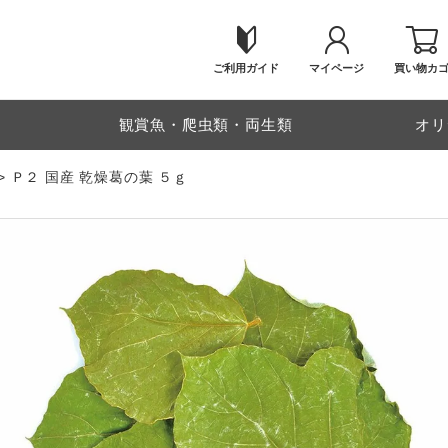
ご利用ガイド
マイページ
買い物カ
物
観賞魚・爬虫類・両生類
オリ
Ｐ２ 国産 乾燥葛の葉 ５ｇ