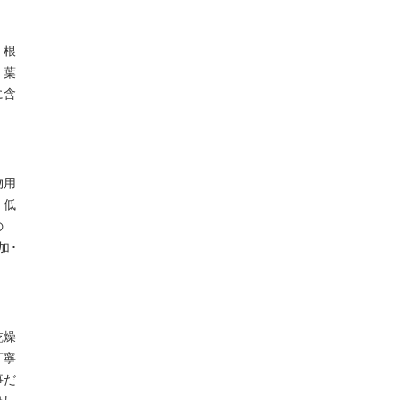
、根
。葉
に含
物用
、低
の
加･
乾燥
丁寧
事だ