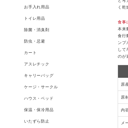
と考
お手入れ用品
く乾
トイレ用品
食事
本来
除菌・消臭剤
食行
防虫・忌避
ンプ
して
カート
のが
アスレチック
キャリーバッグ
原
ケージ・サークル
原
ハウス・ベッド
保温・保冷用品
内
いたずら防止
メ