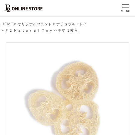
MENU
HOME
オリジナルブランド
ナチュラル・トイ
Ｐ２ Ｎａｔｕｒａｌ Ｔｏｙ ヘチマ ３枚入