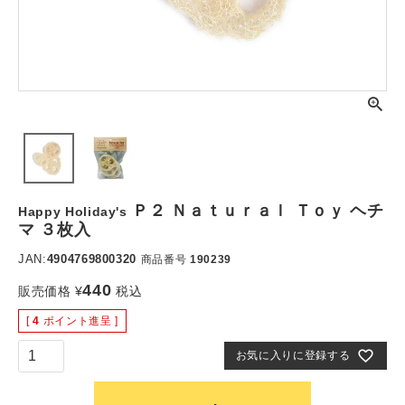
Ｐ２ Ｎａｔｕｒａｌ Ｔｏｙ ヘチ
Happy Holiday's
マ ３枚入
JAN:
4904769800320
商品番号
190239
440
販売価格
¥
税込
[
4
ポイント進呈 ]
お気に入りに登録する