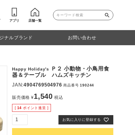
ゴ
アプリ
店舗一覧
ジナルブランド
お問い合わせ
Ｐ２ 小動物・小鳥用食
Happy Holiday's
器＆テーブル ハムズキッチン
JAN:
4904769504976
商品番号
190244
1,540
販売価格
¥
税込
[
14
ポイント進呈 ]
お気に入りに登録する