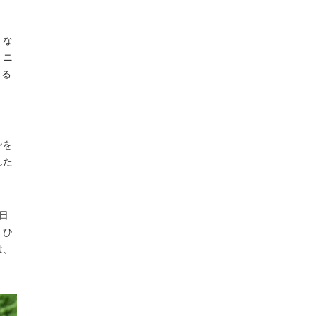
くな
ミニ
ける
ンを
んた
日
。ひ
は、