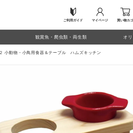
ご利用ガイド
マイページ
買い物カ
物
観賞魚・爬虫類・両生類
オリ
２ 小動物・小鳥用食器＆テーブル ハムズキッチン