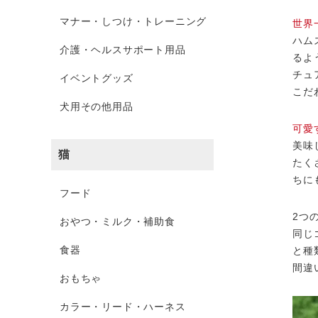
マナー・しつけ・トレーニング
世界
ハム
介護・ヘルスサポート用品
るよ
チュ
イベントグッズ
こだ
犬用その他用品
可愛
美味
猫
たく
ちに
フード
2つ
おやつ・ミルク・補助食
同じ
食器
と種
間違
おもちゃ
カラー・リード・ハーネス