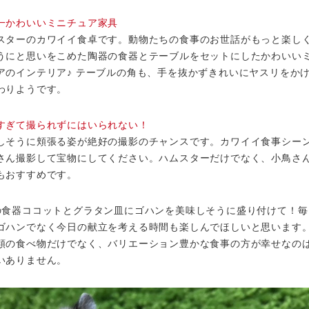
一かわいいミニチュア家具
スターのカワイイ食卓です。動物たちの食事のお世話がもっと楽し
うにと思いをこめた陶器の食器とテーブルをセットにしたかわいい
アのインテリア♪ テーブルの角も、手を抜かずきれいにヤスリをか
わりようです。
すぎて撮られずにはいられない！
しそうに頬張る姿が絶好の撮影のチャンスです。カワイイ食事シー
さん撮影して宝物にしてください。ハムスターだけでなく、小鳥さ
もおすすめです。
の食器ココットとグラタン皿にゴハンを美味しそうに盛り付けて！毎
ゴハンでなく今日の献立を考える時間も楽しんでほしいと思います
類の食べ物だけでなく、バリエーション豊かな食事の方が幸せなの
いありません。