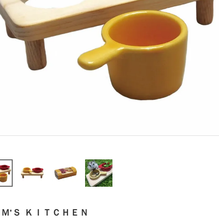
Ｍ'Ｓ ＫＩＴＣＨＥＮ