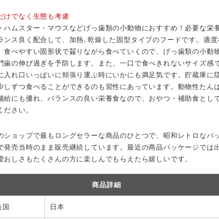
だけでなく生態も考慮
・ハムスター・マウスなどげっ歯類の小動物におすすめ！必要な栄
ランス良く配合して、加熱､乾燥した固型タイプのフードです。適度
、食べやすい固形状で齧りながら食べていくので、げっ歯類の小動
門歯の伸び過ぎを予防します。また、一口で食べきれないサイズ感
に入れ口いっぱいに頬張り運ぶ時にいかにも満足気です。貯蔵庫に
少しずつ食べることができるのも習性にあっています。動物性たん
補給にも優れ、バランスの良い栄養食なので、おやつ・補助食とし
ください。
のショップで最もロングセラーな商品のひとつで、昭和レトロなパ
で発売当時のまま販売継続しています。最近の商品パッケージでは
愛おしさもたくさんの方に楽しんでもらえたら嬉しいです。
商品詳細
造国
日本