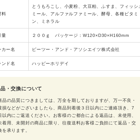
とうもろこし、小麦粉、大豆粕、ふすま、フィッシ
材料
ミール、アルファルファミール、酵母、各種ビタミ
ン、ミネラル
容量
２００ｇ パッケージ：W120×D30×H160mm
ーカー名
ピーツー・アンド・アソシエイツ株式会社
ランド名
ハッピーホリデイ
返品・交換について
商品の品質につきましては、万全を期しておりますが、万一不良・
破損などがございましたら、商品到着後３日以内にご連絡頂き、7
日以内にご返送ください。お客様のご都合による返品は、未使用、
未着用、未開封の商品に限り、往復送料お客様ご負担にて返品・交
換を承ります。