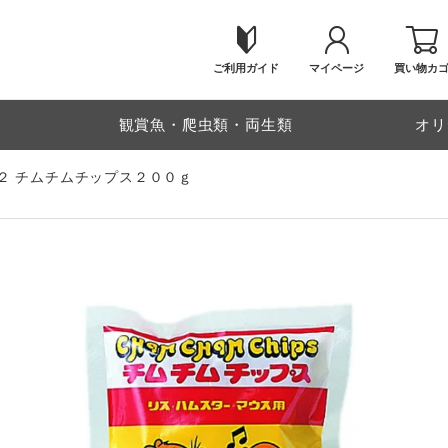
ご利用ガイド
マイページ
買い物カ
物
観賞魚・爬虫類・両生類
オリ
２ チムチムチップス２００ｇ