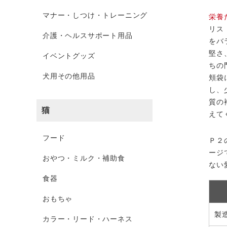
マナー・しつけ・トレーニング
栄養
リス
介護・ヘルスサポート用品
をバ
堅さ
イベントグッズ
ちの
犬用その他用品
頬袋
し、
質の
猫
えて
フード
Ｐ２
ージ
おやつ・ミルク・補助食
ない
食器
おもちゃ
製
カラー・リード・ハーネス