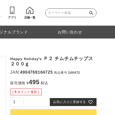
ゴ
アプリ
店舗一覧
ジナルブランド
お問い合わせ
Ｐ２ チムチムチップス
Happy Holiday's
２００ｇ
JAN:
4904769104725
商品番号
100472
495
販売価格
¥
税込
[
5
ポイント進呈 ]
お気に入りに登録する