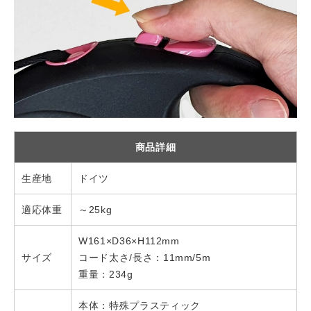
商品詳細
生産地
ドイツ
適応体重
～25kg
W161×D36×H112mm
サイズ
コード太さ/長さ：11mm/5m
重量：234g
本体：特殊プラスティック