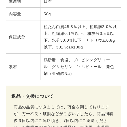
生産地
日本
内容量
50g
粗たん白質45.5％以上、粗脂肪2.0％以
上、粗繊維0.1％以下、粗灰分3.5％以
保証成分
下、水分30.0％以下、ナトリウム0.6g
以下、301Kcal/100g
鶏砂肝、食塩、プロピレングリコー
素材
ル、グリセリン、ソルビトール、発色
剤（亜硝酸Na）
返品・交換について
商品の品質につきましては、万全を期しております
が、万一不良・破損などがございましたら、商品到着
後３日以内にご連絡頂き、7日以内にご返送くださ