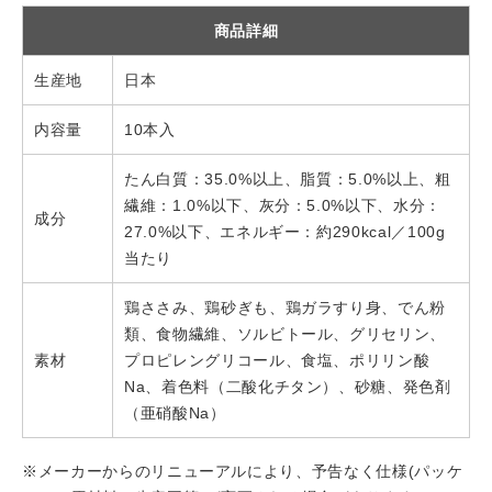
商品詳細
生産地
日本
内容量
10本入
たん白質：35.0%以上、脂質：5.0%以上、粗
繊維：1.0%以下、灰分：5.0%以下、水分：
成分
27.0%以下、エネルギー：約290kcal／100g
当たり
鶏ささみ、鶏砂ぎも、鶏ガラすり身、でん粉
類、食物繊維、ソルビトール、グリセリン、
素材
プロピレングリコール、食塩、ポリリン酸
Na、着色料（二酸化チタン）、砂糖、発色剤
（亜硝酸Na）
※メーカーからのリニューアルにより、予告なく仕様(パッケ