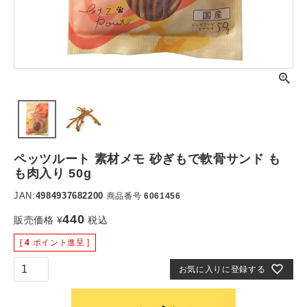
ペッツルート 素材メモ 砂ぎもで軟骨サンド も
も肉入り 50g
JAN:
4984937682200
商品番号
6061456
440
販売価格
¥
税込
[
4
ポイント進呈 ]
お気に入りに登録する