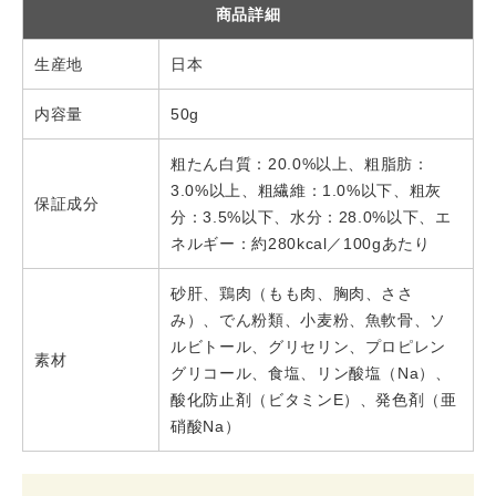
商品詳細
生産地
日本
内容量
50g
粗たん白質：20.0%以上、粗脂肪：
3.0%以上、粗繊維：1.0%以下、粗灰
保証成分
分：3.5%以下、水分：28.0%以下、エ
ネルギー：約280kcal／100gあたり
砂肝、鶏肉（もも肉、胸肉、ささ
み）、でん粉類、小麦粉、魚軟骨、ソ
ルビトール、グリセリン、プロピレン
素材
グリコール、食塩、リン酸塩（Na）、
酸化防止剤（ビタミンE）、発色剤（亜
硝酸Na）