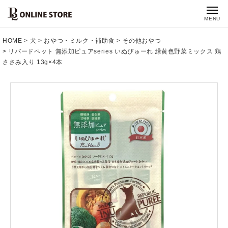
MENU
HOME
犬
おやつ・ミルク・補助食
その他おやつ
リバードペット 無添加ピュアseries いぬぴゅーれ 緑黄色野菜ミックス 鶏
ささみ入り 13g×4本