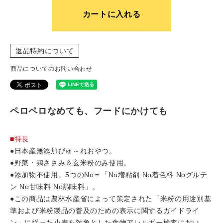
カートに入れる
返品特約について
商品についてのお問い合わせ
ペロペロなめても、フードにかけても
■特長
●日本産無添加ぴゅ～れおやつ。
●野菜・鶏ささみ＆玄米粉のみ使用。
●添加物不使用。5つのNo＝「No増粘剤 No着色料 Noグルテ
ン No甘味料 No調味料」。
●この商品は農林水産省によって策定された「米粉の用途別基
準および米粉製品の普及のための表示に関するガイドライ
ン」に従った小麦を対象とした食物アレルギー検査におい