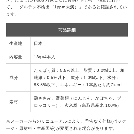
て、「グルテン不検出（1ppm未満）」であると確認されてい
ます。
商品詳細
生産地
日本
内容量
13g×4本入
たんぱく質：5.5%以上、脂質：0.0%以上、粗
成分
繊維：0.5%以下、灰分：1.0%以下、水分：
88.5%以下、エネルギー：1本あたり約7kcal
鶏ささみ、野菜類（にんじん、かぼちゃ、ブ
素材
ロッコリー）、玄米粉（鳥取県産米 100%）
※メーカーからのリニューアルにより、予告なく仕様(パッケ
ージ・原材料・生産国等)が変更される場合があります。