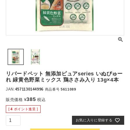
リバードペット 無添加ピュアseries いぬぴゅー
れ 緑黄色野菜ミックス 鶏ささみ入り 13g×4本
JAN:
4571130144996
商品番号
5611089
385
販売価格
¥
税込
[
4
ポイント進呈 ]
お気に入りに登録する