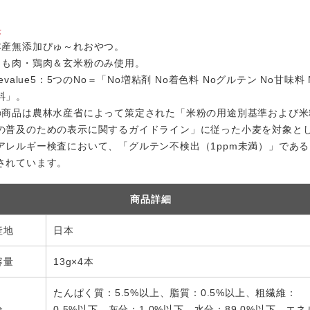
長
本産無添加ぴゅ～れおやつ。
もも肉・鶏肉＆玄米粉のみ使用。
revalue5：5つのNo＝「No増粘剤 No着色料 Noグルテン No甘味料 
料」。
の商品は農林水産省によって策定された「米粉の用途別基準および米
の普及のための表示に関するガイドライン」に従った小麦を対象と
アレルギー検査において、「グルテン不検出（1ppm未満）」である
されています。
商品詳細
産地
日本
容量
13g×4本
たんぱく質：5.5%以上、脂質：0.5%以上、粗繊維：
分
0.5%以下、灰分：1.0%以下、水分：89.0%以下、エネ