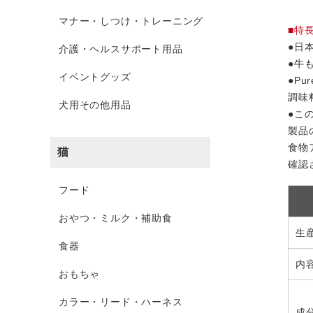
マナー・しつけ・トレーニング
■特
●日
介護・ヘルスサポート用品
●牛
イベントグッズ
●Pu
調味
犬用その他用品
●こ
製品
食物
猫
確認
フード
おやつ・ミルク・補助食
生
食器
内
おもちゃ
カラー・リード・ハーネス
成