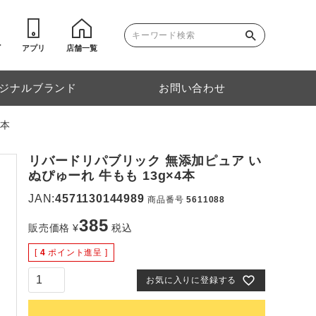
ゴ
アプリ
店舗一覧
ジナルブランド
お問い合わせ
4本
リバードリパブリック 無添加ピュア い
ぬぴゅーれ 牛もも 13g×4本
JAN:
4571130144989
商品番号
5611088
385
販売価格
¥
税込
[
4
ポイント進呈 ]
お気に入りに登録する