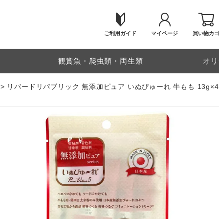
ご利用ガイド
マイページ
買い物カ
物
観賞魚・爬虫類・両生類
オリ
リバードリパブリック 無添加ピュア いぬぴゅーれ 牛もも 13g×