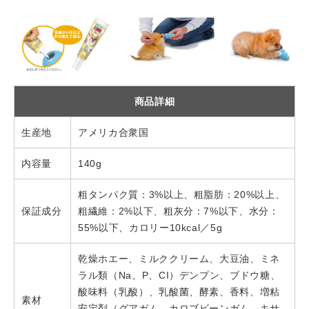
商品詳細
生産地
アメリカ合衆国
内容量
140g
粗タンパク質：3%以上、粗脂肪：20%以上、
保証成分
粗繊維：2%以下、粗灰分：7%以下、水分：
55%以下、カロリー10kcal／5g
乾燥ホエー、ミルククリーム、大豆油、ミネ
ラル類（Na、P、CI）デンプン、ブドウ糖、
酸味料（乳酸）、乳酸菌、酵素、香料、増粘
素材
安定剤（グアガム、カロブビーンガム、キサ