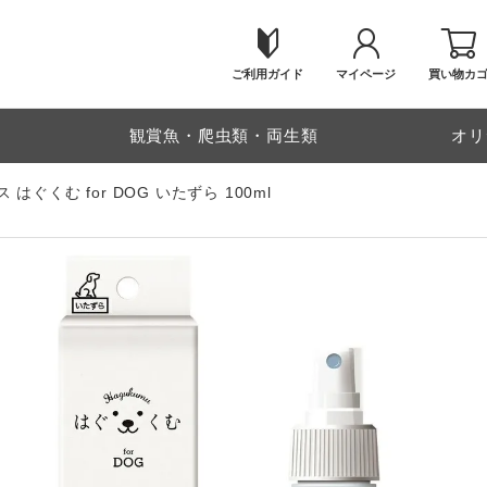
ご利用ガイド
マイページ
買い物カ
物
観賞魚・爬虫類・両生類
オリ
 はぐくむ for DOG いたずら 100ml