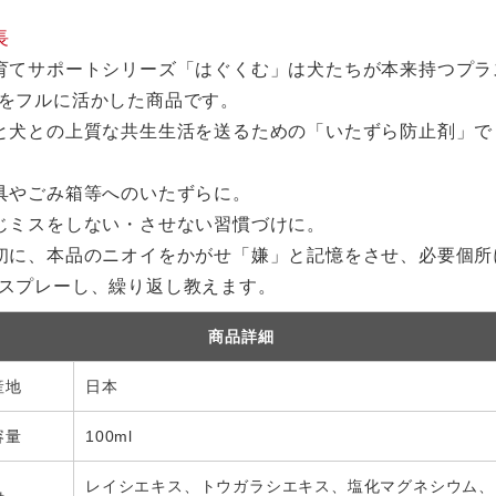
長
育てサポートシリーズ「はぐくむ」は犬たちが本来持つプラ
をフルに活かした商品です。
と犬との上質な共生生活を送るための「いたずら防止剤」で
具やごみ箱等へのいたずらに。
じミスをしない・させない習慣づけに。
初に、本品のニオイをかがせ「嫌」と記憶をさせ、必要個所
スプレーし、繰り返し教えます。
商品詳細
産地
日本
容量
100ml
レイシエキス、トウガラシエキス、塩化マグネシウム、