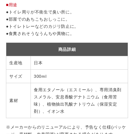
■用途
●トイレ周りが不衛生で臭い所に。
●部屋でのあちこちおしっこに。
●トイレトレーなどのカジリ防止に。
●食糞されそうなうんちや異物に。
商品詳細
生産地
日本
サイズ
300ml
食用エタノール（エスミール）、専用消臭剤
スメラル、安息香酸デナトニウム（食用苦
素材
味）、植物抽出乳酸ナトリウム（保湿安定
剤）、イオン水
※メーカーからのリニューアルにより、予告なく仕様(パッケ