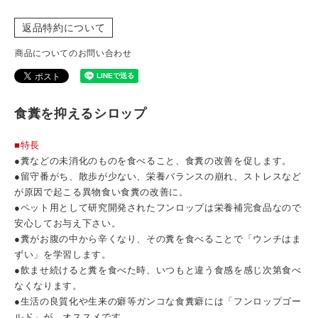
返品特約について
商品についてのお問い合わせ
食糞を抑えるシロップ
■特長
●糞などの未消化のものを食べること、食糞の改善を促します。
●留守番がち、散歩が少ない、栄養バランスの崩れ、ストレスなど
が原因で起こる異物食い食糞の改善に。
●ペット用として研究開発されたフンロップは栄養補完食品なので
安心してお与え下さい。
●糞がお腹の中から辛くなり、その糞を食べることで「ウンチはま
ずい」を学習します。
●飲ませ続けると糞を食べた時、いつもと違う食感を感じ次第食べ
なくなります。
●生活の良質化や生来の癖等ガンコな食糞癖には「フンロップゴー
ルド」が、オススメです。