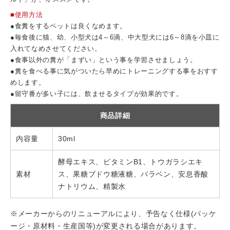
■使用方法
●食糞をするペットは良くなめます。
●毎食後に猫、幼、小型犬は4～6滴、中大型犬には6～8滴を小皿に
入れてなめさせてください。
●食事以外の糞が「まずい」という事を学習させましょう。
●糞を食べる事に気がついたら早めにトレーニングする事をおすす
めします。
●留守番が多い子には、飲ませるタイプが効果的です。
商品詳細
内容量
30ml
酵母エキス、ビタミンB1、トウガラシエキ
素材
ス、果糖ブドウ糖液糖、パラベン、安息香酸
ナトリウム、精製水
※メーカーからのリニューアルにより、予告なく仕様(パッケ
ージ・原材料・生産国等)が変更される場合があります。